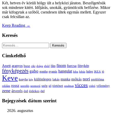
Két, hetven év körüli hölgy ült a helyközi járaton. Beszélgetésük
sok mindenre kitért. Időjárás, unokák, gyümölcsök befőzése. Mikor
már kifogytak a szóból, csendesen ültek egymás mellett. Egyszer
csak felcsillan az.
Keep Reading →
Keresés
Keresés:
Cimkefelhő
Anett
finom
furcsa
fénykép
aranyos
busz
film
ciki
drága
ebéd
fényképezés
gabo
hangulat
gomba
gyanús
hiba
hibás
hideg
IKEA
jó
Keve
nori
különleges
mókás
munka
probléma
lakás
konyha
kép
vicces
rossz
szép
vélemény
történet
reklám
szerelés
szomorú
tél
unalmas
videó
zene
átverés
érd
érdekes
étel
Bejegyzések dátum szerint
2026. augusztus