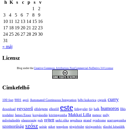
h
K
s
c
p
s
v
1
2
3
4
5
6
7
8
9
10
11
12
13
14
15
16
17
18
19
20
21
22
23
24
25
26
27
28
29
30
31
« máj
Licensz
Blog under the
Creative Commons Attribution-NonCommercial-NoDerivs 3.0 License
Cimkefelhő
curry
100 feet
9001
apró
Automated Continuous Integration
bébi kukorica
cigizik
este
humoros
egyszerű
download
elfelejtette
ellenfél
felügyelet
fúj
halk
Illés
Makkai Lilla
irodalmi
James Ensor
korpásodás
körömgomba
meteor
mély
rejtett
művészkedés
olaszország
pub
sarki róka
sepultura
strand
syndrome
szarvasgomba
szósz
szomorúság
szótár
süket
templom
térgörbület
túrógombóc
tűzoltó készülék