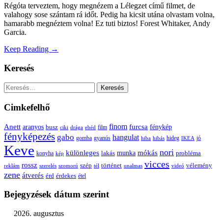
Régóta terveztem, hogy megnézem a Lélegzet című filmet, de
valahogy sose szántam rá időt. Pedig ha kicsit utána olvastam volna,
hamarabb megnéztem volna! Ez tuti biztos! Forest Whitaker, Andy
Garcia.
Keep Reading →
Keresés
Keresés:
Cimkefelhő
Anett
finom
furcsa
fénykép
aranyos
busz
film
ciki
drága
ebéd
fényképezés
gabo
hangulat
gomba
gyanús
hiba
hibás
hideg
IKEA
jó
Keve
nori
különleges
mókás
munka
probléma
lakás
konyha
kép
vicces
rossz
szép
vélemény
történet
reklám
szerelés
szomorú
tél
unalmas
videó
zene
átverés
érd
érdekes
étel
Bejegyzések dátum szerint
2026. augusztus