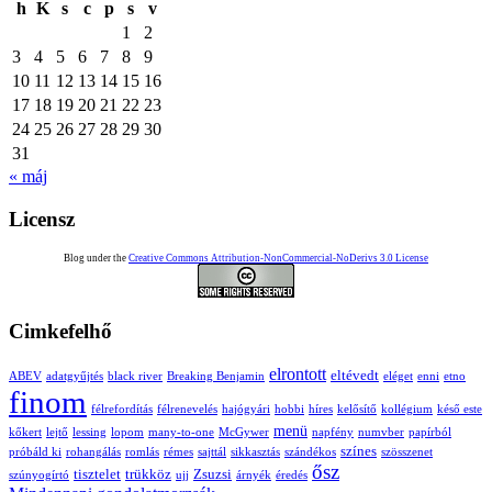
h
K
s
c
p
s
v
1
2
3
4
5
6
7
8
9
10
11
12
13
14
15
16
17
18
19
20
21
22
23
24
25
26
27
28
29
30
31
« máj
Licensz
Blog under the
Creative Commons Attribution-NonCommercial-NoDerivs 3.0 License
Cimkefelhő
elrontott
eltévedt
ABEV
adatgyűjtés
black river
Breaking Benjamin
eléget
enni
etno
finom
félrefordítás
félrenevelés
hajógyári
hobbi
híres
kelősítő
kollégium
késő este
menü
kőkert
lejtő
lessing
lopom
many-to-one
McGywer
napfény
numvber
papírból
színes
próbáld ki
rohangálás
romlás
rémes
sajttál
sikkasztás
szándékos
szösszenet
ősz
tisztelet
trükköz
Zsuzsi
szúnyogírtó
ujj
árnyék
éredés