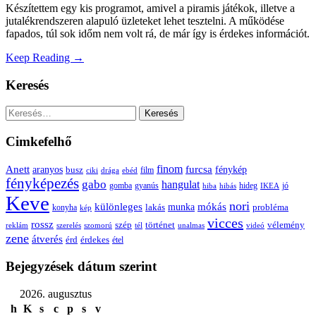
Készítettem egy kis programot, amivel a piramis játékok, illetve a
jutalékrendszeren alapuló üzleteket lehet tesztelni. A működése
fapados, túl sok időm nem volt rá, de már így is érdekes információt.
Keep Reading →
Keresés
Keresés:
Cimkefelhő
Anett
finom
furcsa
fénykép
aranyos
busz
film
ciki
drága
ebéd
fényképezés
gabo
hangulat
gomba
gyanús
hiba
hibás
hideg
IKEA
jó
Keve
nori
különleges
mókás
munka
probléma
lakás
konyha
kép
vicces
rossz
szép
vélemény
történet
reklám
szerelés
szomorú
tél
unalmas
videó
zene
átverés
érd
érdekes
étel
Bejegyzések dátum szerint
2026. augusztus
h
K
s
c
p
s
v