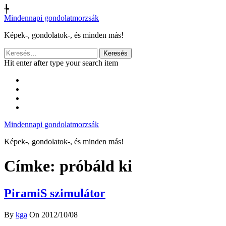
╄
Mindennapi gondolatmorzsák
Képek-, gondolatok-, és minden más!
Keresés:
Hit enter after type your search item
Mindennapi gondolatmorzsák
Képek-, gondolatok-, és minden más!
Címke:
próbáld ki
PiramiS szimulátor
By
kga
On 2012/10/08