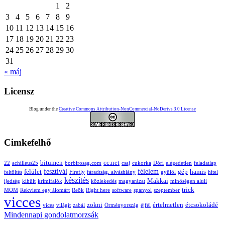
1
2
3
4
5
6
7
8
9
10
11
12
13
14
15
16
17
18
19
20
21
22
23
24
25
26
27
28
29
30
31
« máj
Licensz
Blog under the
Creative Commons Attribution-NonCommercial-NoDerivs 3.0 License
Cimkefelhő
bitumen
cc.net
22
achilleus25
borbirosag.com
csaj
cukorka
Dóri
elégedetlen
feladatlap
fesztivál
félelem
felület
gép
hamis
feltöltés
Firefly
fáradtság. alváshiány
gyűlöl
hitel
készítés
Makkai
ijedség
kihűlt
krimifalók
közlekedés
magyarázat
minőségen aluli
trick
MOM
Rekviem egy álomárt
Reök
Right here
software
spanyol
szeptember
vicces
zokni
értelmetlen
étcsokoládé
vices
világít
zabál
Örményország
éjfél
Mindennapi gondolatmorzsák