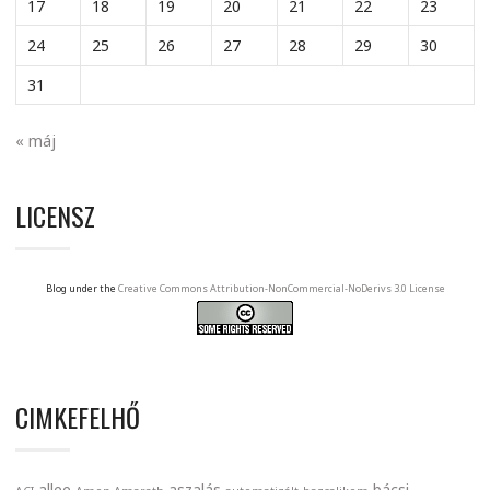
17
18
19
20
21
22
23
24
25
26
27
28
29
30
31
« máj
LICENSZ
Blog under the
Creative Commons Attribution-NonCommercial-NoDerivs 3.0 License
CIMKEFELHŐ
allee
aszalás
bácsi