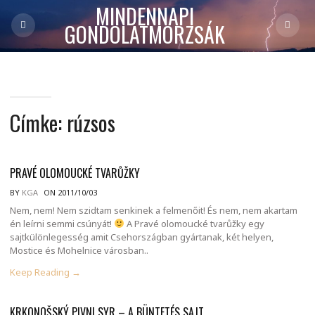
MINDENNAPI
GONDOLATMORZSÁK
Címke:
rúzsos
PRAVÉ OLOMOUCKÉ TVARŮŽKY
BY
KGA
ON 2011/10/03
Nem, nem! Nem szidtam senkinek a felmenőit! És nem, nem akartam
én leírni semmi csúnyát!
A Pravé olomoucké tvarůžky egy
sajtkülönlegesség amit Csehországban gyártanak, két helyen,
Mostice és Mohelnice városban..
Keep Reading →
KRKONOŠSKÝ PIVNI SYR – A BÜNTETÉS SAJT