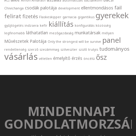
ACI
Amon Amarath
automatizált
bazsalikom
fail
csodák palotája
ellentmondásos
Chivichanga
development
gyerekek
felirat
fizetés
Flaskeskipper
garnacia
gigantikus
kiállítás
gyűjtögetés
indzsera
kefír
konfigurálás
közösség
láthatatlan
munkatársak
legfinomabb
mezőgazdaság
mélyen
panel
Művészetek Palotája
Only the strongest will be survive
tudományos
rendetlenség
szerző
szezámmag
szilveszter
szülő
trutyis
vásárlás
ősz
émelyítő
érzés
véletlen
öncélú
MINDENNAPI
GONDOLATMORZSÁ