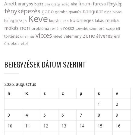
finom
Anett
furcsa
fénykép
aranyos
busz
film
ciki
drága
ebéd
fényképezés
gabo
hangulat
gomba
gyanús
hiba
hibás
Keve
különleges
munka
lakás
hideg
konyha
IKEA
jó
kép
nori
mókás
rossz
probléma
szép
reklám
szerelés
szomorú
tél
vicces
zene
átverés
történet
vélemény
érd
unalmas
videó
érdekes
étel
BEJEGYZÉSEK DÁTUM SZERINT
2026. augusztus
h
K
s
c
p
s
v
1
2
3
4
5
6
7
8
9
10
11
12
13
14
15
16