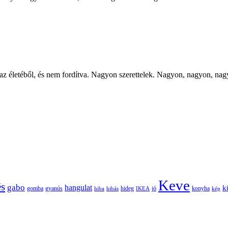
t az életéből, és nem fordítva. Nagyon szerettelek. Nagyon, nagyon,
Keve
és
gabo
hangulat
k
gomba
gyanús
hiba
hibás
hideg
IKEA
jó
konyha
kép