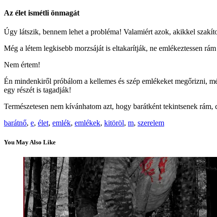
Az élet ismétli önmagát
Úgy látszik, bennem lehet a probléma! Valamiért azok, akikkel szakíto
Még a létem legkisebb morzsáját is eltakarítják, ne emlékeztessen rá
Nem értem!
Én mindenkiről próbálom a kellemes és szép emlékeket megőrizni, még
egy részét is tagadják!
Természetesen nem kívánhatom azt, hogy barátként tekintsenek rám, d
barátnő
,
e
,
élet
,
emlék
,
emlékek
,
kitöröl
,
m
,
szerelem
You May Also Like