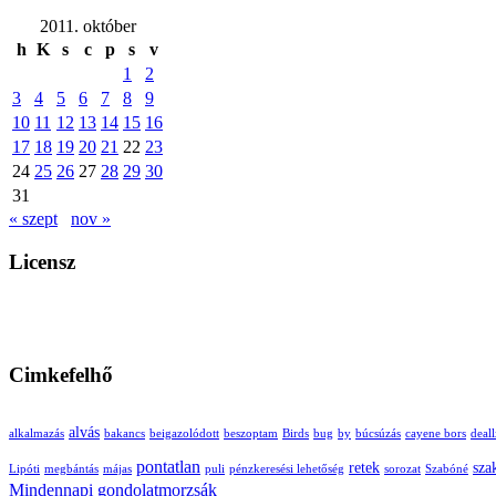
2011. október
h
K
s
c
p
s
v
1
2
3
4
5
6
7
8
9
10
11
12
13
14
15
16
17
18
19
20
21
22
23
24
25
26
27
28
29
30
31
« szept
nov »
Licensz
Cimkefelhő
alvás
alkalmazás
bakancs
beigazolódott
beszoptam
Birds
bug
by
búcsúzás
cayene bors
deal
pontatlan
retek
sza
Lipóti
megbántás
májas
puli
pénzkeresési lehetőség
sorozat
Szabóné
Mindennapi gondolatmorzsák