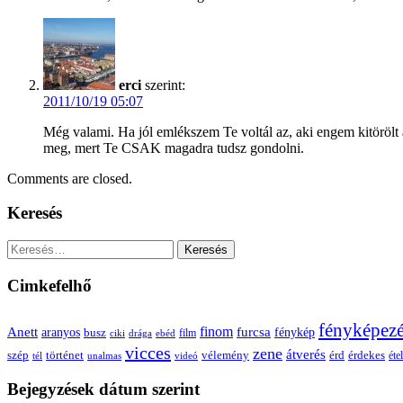
erci
szerint:
2011/10/19 05:07
Még valami. Ha jól emlékszem Te voltál az, aki engem kitöröl
meg, mert Te CSAK magadra tudsz gondolni.
Comments are closed.
Keresés
Keresés:
Cimkefelhő
fényképez
Anett
finom
furcsa
fénykép
aranyos
busz
film
ciki
drága
ebéd
vicces
zene
átverés
szép
vélemény
érd
történet
érdekes
étel
tél
unalmas
videó
Bejegyzések dátum szerint