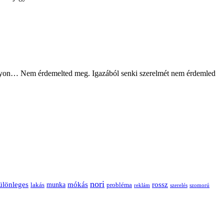
 nagyon… Nem érdemelted meg. Igazából senki szerelmét nem érdemled
nori
ülönleges
mókás
rossz
munka
probléma
lakás
reklám
szerelés
szomorú