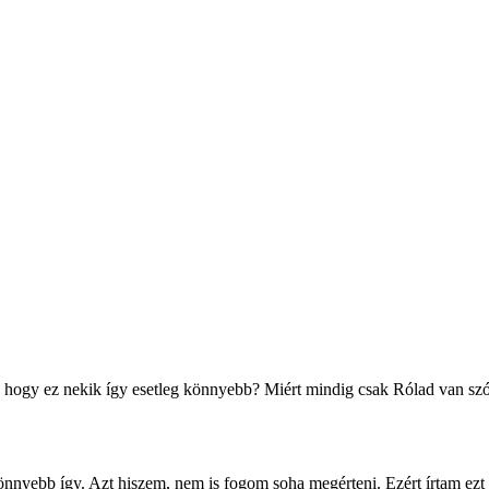
, hogy ez nekik így esetleg könnyebb? Miért mindig csak Rólad van sz
yebb így. Azt hiszem, nem is fogom soha megérteni. Ezért írtam ezt 