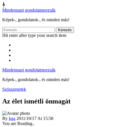
╄
Mindennapi gondolatmorzsák
Képek-, gondolatok-, és minden más!
Keresés:
Hit enter after type your search item
Mindennapi gondolatmorzsák
Képek-, gondolatok-, és minden más!
Szösszenetek
Az élet ismétli önmagát
By
kga
2011/10/17 At 15:58
You are Reading..