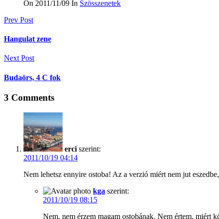
On 2011/11/09
In
Szösszenetek
Bejegyzés
Prev Post
navigáció
Hangulat zene
Next Post
Budaörs, 4 C fok
3
Comments
erci
szerint:
2011/10/19 04:14
Nem lehetsz ennyire ostoba! Az a verzió miért nem jut eszedbe
kga
szerint:
2011/10/19 08:15
Nem, nem érzem magam ostobának. Nem értem, miért könn