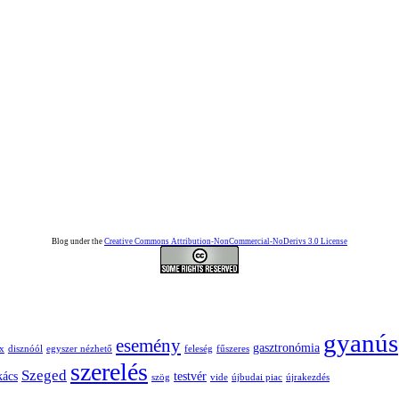
Blog under the
Creative Commons Attribution-NonCommercial-NoDerivs 3.0 License
gyanús
esemény
gasztronómia
lx
disznóól
egyszer nézhető
feleség
fűszeres
szerelés
Szeged
kács
testvér
szög
vide
újbudai piac
újrakezdés