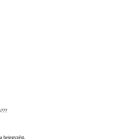
ó???
a bejegyzést.