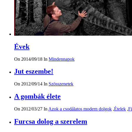
Évek
On 2014/09/18
In
Mindennapok
Jut eszembe!
On 2012/09/14
In
Szösszenetek
A gombák élete
On 2012/03/27
In
Azok a csodálatos modern dolgok
,
Ételek
,
F
Furcsa dolog a szerelem