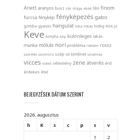
finom
Anett
aranyos
busz
film
ciki
drága
ebéd
fényképezés
gabo
furcsa
fénykép
hangulat
gomba
gyanús
hideg
hiba
hibás
IKEA
jó
Keve
különleges
lakás
konyha
kép
nori
mókás
rossz
munka
probléma
reklám
szép
történet
szerelés
szomorú
tél
unalmas
vicces
zene
átverés
vélemény
érd
videó
érdekes
étel
BEJEGYZÉSEK DÁTUM SZERINT
2026. augusztus
h
K
s
c
p
s
v
1
2