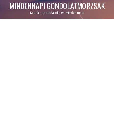
MINDENNAPI GONDOLATMORZSÁK
Képek-, gondolatok-, és minden más!