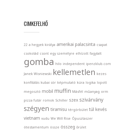
CIMKEFELHŐ
amerikai palacsinta
22
a hegyek királya
csapat
csokolád
csont
egy személyre
elhízott
fagylalt
gomba
hilo
independent
ipenzklub.com
kellemetlen
Janek Wisniewski
kezes
konfitálás
kubai sör
képmutató
kúra
logika
lopott
muffin
mobil
megosztó
Másfél
műanyag
orm
szivárvány
szex
pizza futár
romok
Schiller
szégyen
tiramisu
túl kevés
térgörbület
vietnam
vudu
We Will Rise
Ópusztaszer
összeg
ótestamentum
össze
őrület