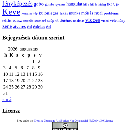
fényképezés
gabo
hangulat
gomba
gyanús
hiba
hibás
hideg
IKEA
jó
Keve
nori
különleges
mókás
munka
probléma
lakás
konyha
kép
vicces
rossz
szép
vélemény
történet
reklám
szerelés
szomorú
tél
unalmas
videó
zene
átverés
érd
érdekes
étel
Bejegyzések dátum szerint
2026. augusztus
h
K
s
c
p
s
v
1
2
3
4
5
6
7
8
9
10
11
12
13
14
15
16
17
18
19
20
21
22
23
24
25
26
27
28
29
30
31
« máj
Licensz
Blog under the
Creative Commons Attribution-NonCommercial-NoDerivs 3.0 License