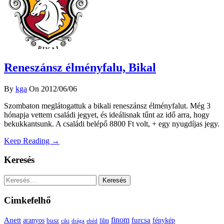
Reneszánsz élményfalu, Bikal
By
kga
On 2012/06/06
Szombaton meglátogattuk a bikali reneszánsz élményfalut. Még 3
hónapja vettem családi jegyet, és ideálisnak tűnt az idő arra, hogy
bekukkantsunk. A családi belépő 8800 Ft volt, + egy nyugdíjas jegy.
Keep Reading →
Keresés
Keresés:
Cimkefelhő
Anett
finom
furcsa
fénykép
aranyos
busz
film
ciki
drága
ebéd