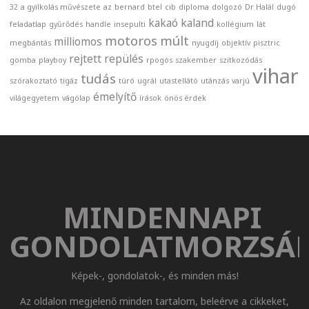
32
a gyilkolás művészete
az
bernard
btel
cib
diploma
dolgozó
Dr Halál
dugó
kakaó
kaland
feladatlap
gyűrődés
handle
insepulti
kollégium
lát
motoros
múlt
milliomos
megbántás
nyugdíj
objektív
pisztric
rejtett
repülés
gomba
playboy
rpogós
szakember
szitkozódás
vihar
tudás
szórakoztató
tigáz
túró
ugrál
utastellátó
utánzás
varjú
émelyítő
világegyetem
vágólap
írások
önös érdek
MINDENNAPI
GONDOLATMORZSÁ
Képek-, gondolatok-, és minden más!
Az oldalon megjelenő minden tartalom, beleérve a cikkeket,