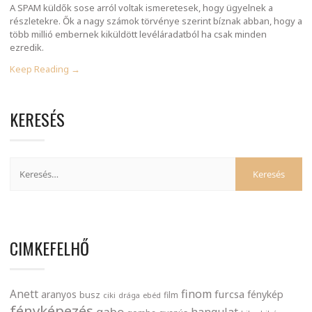
A SPAM küldők sose arról voltak ismeretesek, hogy ügyelnek a
részletekre. Ők a nagy számok törvénye szerint bíznak abban, hogy a
több millió embernek kiküldött levéláradatból ha csak minden
ezredik.
Keep Reading →
KERESÉS
CIMKEFELHŐ
finom
Anett
furcsa
fénykép
aranyos
busz
film
ciki
drága
ebéd
fényképezés
gabo
hangulat