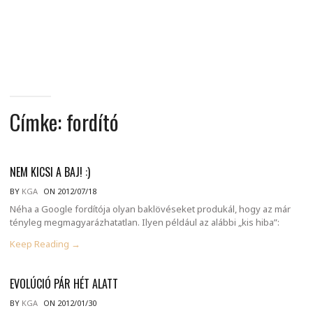
MINDENNAPI
GONDOLATMORZSÁK
Címke:
fordító
NEM KICSI A BAJ! :)
BY
KGA
ON 2012/07/18
Néha a Google fordítója olyan baklövéseket produkál, hogy az már
tényleg megmagyarázhatatlan. Ilyen például az alábbi „kis hiba”:
Keep Reading →
EVOLÚCIÓ PÁR HÉT ALATT
BY
KGA
ON 2012/01/30