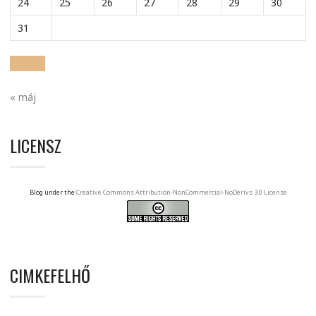
24
25
26
27
28
29
30
31
« máj
LICENSZ
Blog under the
Creative Commons Attribution-NonCommercial-NoDerivs 3.0 License
CIMKEFELHŐ