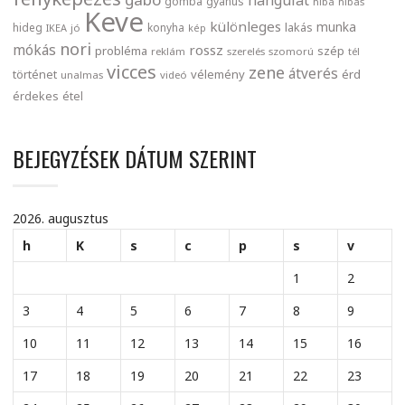
gomba
gyanús
hiba
hibás
Keve
különleges
munka
lakás
hideg
konyha
IKEA
jó
kép
nori
mókás
rossz
probléma
szép
reklám
szerelés
szomorú
tél
vicces
zene
átverés
történet
vélemény
érd
unalmas
videó
érdekes
étel
BEJEGYZÉSEK DÁTUM SZERINT
2026. augusztus
h
K
s
c
p
s
v
1
2
3
4
5
6
7
8
9
10
11
12
13
14
15
16
17
18
19
20
21
22
23