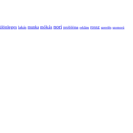
nori
ülönleges
mókás
rossz
munka
probléma
lakás
reklám
szerelés
szomorú