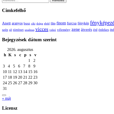
Cimkefelhő
fényképez
Anett
finom
furcsa
fénykép
aranyos
busz
film
ciki
drága
ebéd
vicces
zene
átverés
szép
vélemény
érd
történet
érdekes
étel
tél
unalmas
videó
Bejegyzések dátum szerint
2026. augusztus
h
K
s
c
p
s
v
1
2
3
4
5
6
7
8
9
10
11
12
13
14
15
16
17
18
19
20
21
22
23
24
25
26
27
28
29
30
31
« máj
Licensz