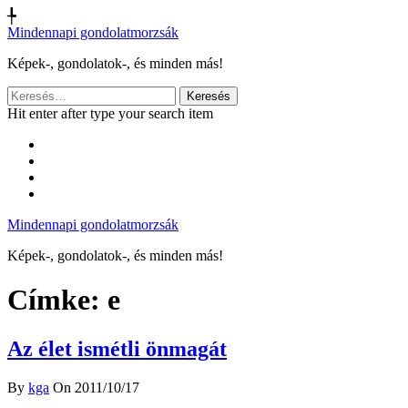
╄
Mindennapi gondolatmorzsák
Képek-, gondolatok-, és minden más!
Keresés:
Hit enter after type your search item
Mindennapi gondolatmorzsák
Képek-, gondolatok-, és minden más!
Címke:
e
Az élet ismétli önmagát
By
kga
On 2011/10/17