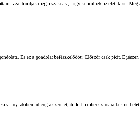
ttam azzal torolják meg a szakítást, hogy kitörölnek az életükből. Még a
olata. És ez a gondolat befészkelődött. Először csak picit. Egészen pic
es lány, akiben túlteng a szeretet, de férfi ember számára kiismerhetetl