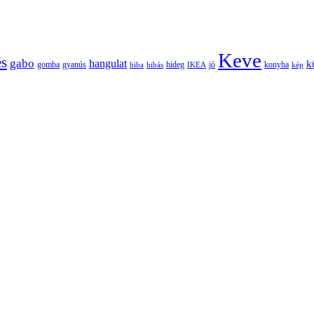
Keve
és
gabo
hangulat
k
gomba
gyanús
hiba
hibás
hideg
IKEA
jó
konyha
kép