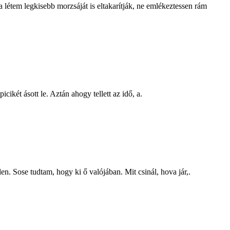
 létem legkisebb morzsáját is eltakarítják, ne emlékeztessen rám
ikét ásott le. Aztán ahogy tellett az idő, a.
en. Sose tudtam, hogy ki ő valójában. Mit csinál, hova jár,.