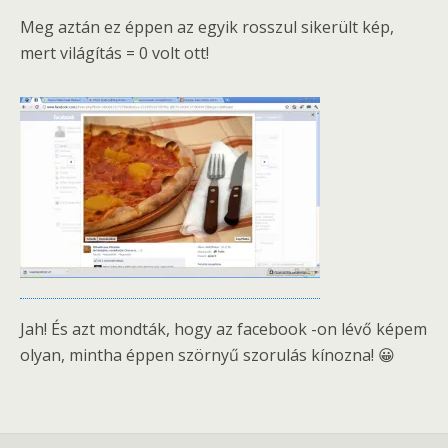
Meg aztán ez éppen az egyik rosszul sikerült kép,
mert világítás = 0 volt ott!
Jah! És azt mondták, hogy az facebook -on lévő képem
olyan, mintha éppen szörnyű szorulás kínozna! 😀