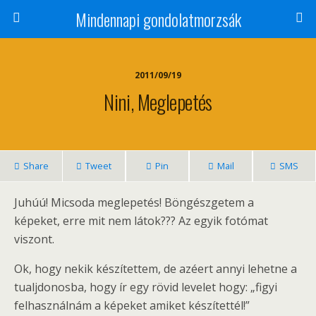
Mindennapi gondolatmorzsák
2011/09/19
Nini, Meglepetés
Share
Tweet
Pin
Mail
SMS
Juhúú! Micsoda meglepetés! Böngészgetem a
képeket, erre mit nem látok??? Az egyik fotómat
viszont.
Ok, hogy nekik készítettem, de azéert annyi lehetne a
tualjdonosba, hogy ír egy rövid levelet hogy: „figyi
felhasználnám a képeket amiket készítettél!”