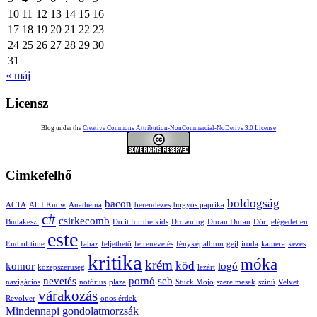
10
11
12
13
14
15
16
17
18
19
20
21
22
23
24
25
26
27
28
29
30
31
« máj
Licensz
Blog under the
Creative Commons Attribution-NonCommercial-NoDerivs 3.0 License
Cimkefelhő
boldogság
bacon
ACTA
All I Know
Anathema
berendezés
bogyós paprika
c#
csirkecomb
Budakeszi
Do it for the kids
Drowning
Duran Duran
Dóri
elégedetlen
este
End of time
faház
feljethető
félrenevelés
fényképalbum
gejl
iroda
kamera
kezes
kritika
móka
krém
köd
komor
logó
kozepszeruseg
lezárt
nevetés
pornó
seb
navigációs
notórius
plaza
Stuck Mojo
szerelmesek
színű
Velvet
várakozás
Revolver
önös érdek
Mindennapi gondolatmorzsák