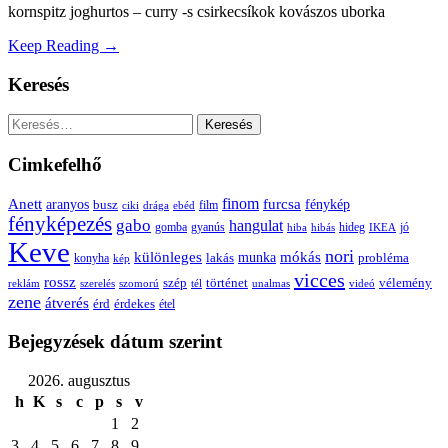
kornspitz joghurtos – curry -s csirkecsíkok kovászos uborka
Keep Reading →
Keresés
Keresés:
Cimkefelhő
Anett
finom
furcsa
fénykép
aranyos
busz
film
ciki
drága
ebéd
fényképezés
gabo
hangulat
gomba
gyanús
hiba
hibás
hideg
IKEA
jó
Keve
nori
különleges
mókás
munka
probléma
lakás
konyha
kép
vicces
rossz
szép
vélemény
történet
reklám
szerelés
szomorú
tél
unalmas
videó
zene
átverés
érd
érdekes
étel
Bejegyzések dátum szerint
2026. augusztus
h
K
s
c
p
s
v
1
2
3
4
5
6
7
8
9