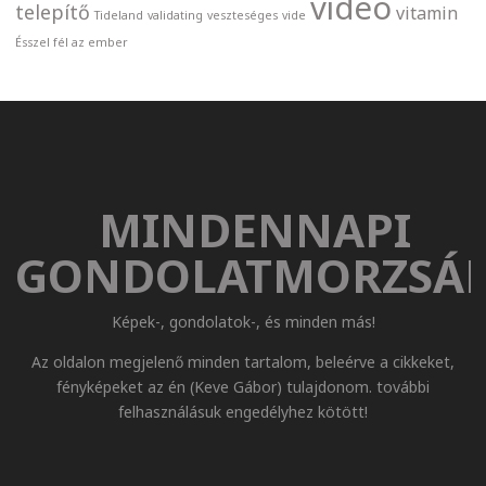
videó
telepítő
vitamin
Tideland
validating
veszteséges
vide
Ésszel fél az ember
MINDENNAPI
GONDOLATMORZSÁ
Képek-, gondolatok-, és minden más!
Az oldalon megjelenő minden tartalom, beleérve a cikkeket,
fényképeket az én (Keve Gábor) tulajdonom. további
felhasználásuk engedélyhez kötött!