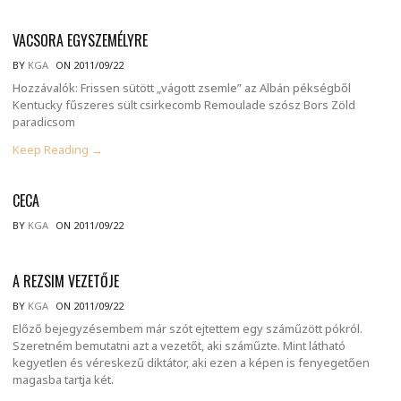
VACSORA EGYSZEMÉLYRE
BY
KGA
ON 2011/09/22
Hozzávalók: Frissen sütött „vágott zsemle” az Albán pékségből
Kentucky fűszeres sült csirkecomb Remoulade szósz Bors Zöld
paradicsom
Keep Reading →
CECA
BY
KGA
ON 2011/09/22
A REZSIM VEZETŐJE
BY
KGA
ON 2011/09/22
Előző bejegyzésembem már szót ejtettem egy száműzött pókról.
Szeretném bemutatni azt a vezetőt, aki száműzte. Mint látható
kegyetlen és véreskezű diktátor, aki ezen a képen is fenyegetően
magasba tartja két.