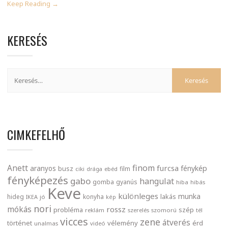
Keep Reading →
KERESÉS
CIMKEFELHŐ
finom
Anett
furcsa
fénykép
aranyos
busz
film
ciki
drága
ebéd
fényképezés
gabo
hangulat
gomba
gyanús
hiba
hibás
Keve
különleges
munka
lakás
hideg
konyha
IKEA
jó
kép
nori
mókás
rossz
probléma
szép
reklám
szerelés
szomorú
tél
vicces
zene
átverés
történet
vélemény
érd
unalmas
videó