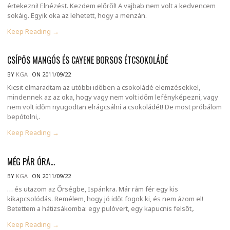
értekezni! Elnézést. Kezdem előről! A vajbab nem volt a kedvencem
sokáig. Egyik oka az lehetett, hogy a menzán.
Keep Reading →
CSÍPŐS MANGÓS ÉS CAYENE BORSOS ÉTCSOKOLÁDÉ
BY
KGA
ON 2011/09/22
Kicsit elmaradtam az utóbbi időben a csokoládé elemzésekkel,
mindennek az az oka, hogy vagy nem volt időm lefényképezni, vagy
nem volt időm nyugodtan elrágcsálni a csokoládét! De most próbálom
bepótolni,.
Keep Reading →
MÉG PÁR ÓRA…
BY
KGA
ON 2011/09/22
… és utazom az Őrségbe, Ispánkra. Már rám fér egy kis
kikapcsolódás. Remélem, hogy jó időt fogok ki, és nem ázom el!
Betettem a hátizsákomba: egy pulóvert, egy kapucnis felsőt,.
Keep Reading →