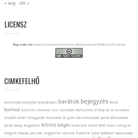
« aug
okt »
LICENSZ
Blog under the
Creative Commons Attribution-NonCommercial-NoDerivs 3.0 License
CIMKEFELHŐ
bejegyzés
barátok
ammóniás
aranyhal
aranyköpés
Birds
burnout
bűnözés
chnlove.com
csirkeláb
elköszönés
El Rey de la montana
elszállt
elzárt
felügyelők
finomabb
fő
goth
házi limonádé
Janek Wisniewski
kilincs
kiégés
járda
kalap
kegyetlen
Kovácsné
Livinh With Scars
Lélegzet
magról
olvasás
pácolás
seggtörlés
sikerek
Szabóné
szexi
találtam
tapasztalat