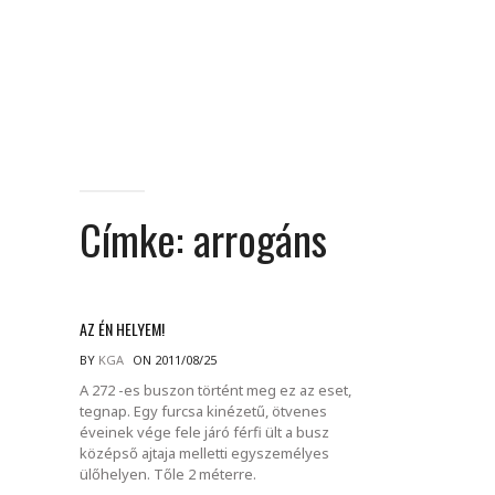
Címke:
arrogáns
AZ ÉN HELYEM!
BY
KGA
ON 2011/08/25
A 272 -es buszon történt meg ez az eset,
tegnap. Egy furcsa kinézetű, ötvenes
éveinek vége fele járó férfi ült a busz
középső ajtaja melletti egyszemélyes
ülőhelyen. Tőle 2 méterre.