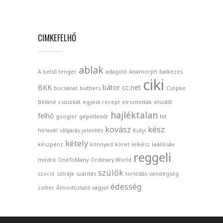
CIMKEFELHŐ
ablak
A belső tenger
adagoló
Anamorph
balkezes
ciki
BKK
bátor
cc.net
bocsánat
buttlers
Csöpke
Béláné
csúszkát
egyedi recept
elrontották
elszállt
hajléktalan
felhő
googler
gépellenőr
hit
kovász
kész
hírlevél
időjárás jelentés
Kutyi
kétely
készpénz
könnyed
köret
lelkész
leállósáv
reggeli
módra
OneToMany
Ordinary World
szülők
szoció
sztrájk
szárítás
torlódás
vendégség
édesség
zotter
Álmodoztató vágyol