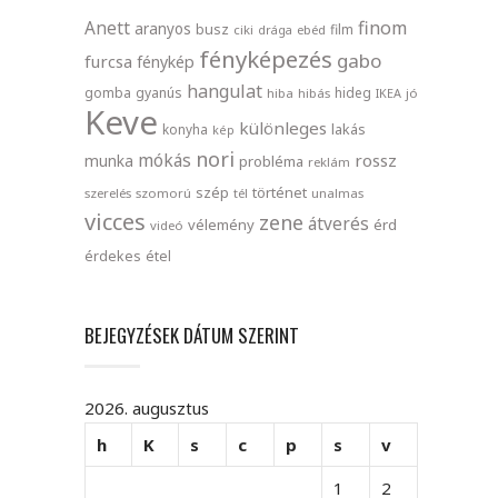
finom
Anett
aranyos
busz
film
ciki
drága
ebéd
fényképezés
gabo
furcsa
fénykép
hangulat
gomba
gyanús
hideg
hiba
hibás
IKEA
jó
Keve
különleges
lakás
konyha
kép
nori
mókás
rossz
munka
probléma
reklám
szép
történet
szerelés
szomorú
tél
unalmas
vicces
zene
átverés
vélemény
érd
videó
érdekes
étel
BEJEGYZÉSEK DÁTUM SZERINT
2026. augusztus
h
K
s
c
p
s
v
1
2