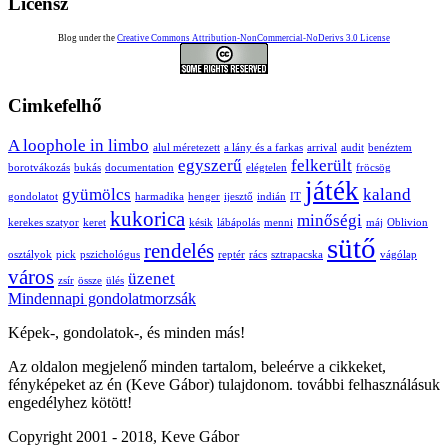
Licensz
Blog under the
Creative Commons Attribution-NonCommercial-NoDerivs 3.0 License
Cimkefelhő
A loophole in limbo
alul méretezett
a lány és a farkas
arrival
audit
benéztem
egyszerű
felkerült
borotvákozás
bukás
documentation
elégtelen
fröcsög
játék
gyümölcs
kaland
gondolatot
harmadika
henger
ijesztő
indián
IT
kukorica
minőségi
kerekes szatyor
keret
késik
lábápolás
menni
máj
Oblivion
sütő
rendelés
osztályok
pick
pszichológus
reptér
rács
sztrapacska
vágólap
város
üzenet
zsír
össze
ülés
Mindennapi gondolatmorzsák
Képek-, gondolatok-, és minden más!
Az oldalon megjelenő minden tartalom, beleérve a cikkeket,
fényképeket az én (Keve Gábor) tulajdonom. további felhasználásuk
engedélyhez kötött!
Copyright 2001 - 2018, Keve Gábor