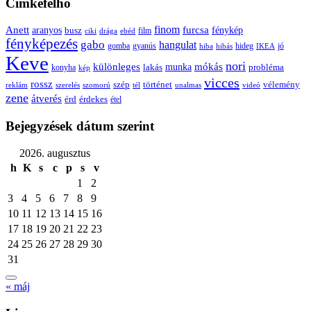
Cimkefelhő
Anett
finom
furcsa
fénykép
aranyos
busz
film
ciki
drága
ebéd
fényképezés
gabo
hangulat
gomba
gyanús
hiba
hibás
hideg
IKEA
jó
Keve
nori
különleges
mókás
munka
probléma
lakás
konyha
kép
vicces
rossz
szép
vélemény
történet
reklám
szerelés
szomorú
tél
unalmas
videó
zene
átverés
érd
érdekes
étel
Bejegyzések dátum szerint
2026. augusztus
h
K
s
c
p
s
v
1
2
3
4
5
6
7
8
9
10
11
12
13
14
15
16
17
18
19
20
21
22
23
24
25
26
27
28
29
30
31
« máj