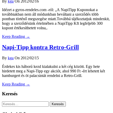
By
kga
On 2012/02/16
Idézet a gyros-rendeles.com -ról: „A NapiTipp Kuponokat a
továbbiakban nem áll módunkban beváltani a szerződés több
pontban történő megszegése miatt.Továbbá tájékoztatjuk mindenkit,
hogy a szerződésünk értelmében a NapiTipp Kft legfeljebb 300
kupont értékesíthetett volna,.
Keep Reading →
Napi-Tipp kontra Retro-Grill
By
kga
On 2012/02/15
Érdekes kis háború kezd kialakulni a két cég között. Egy hete
hirdetett meg a Napi-Tipp egy akciót, ahol 990 Ft -ért lehetett két
hamburgert és öt palacsintát rendelni a Retro-Grill.
Keep Reading →
Keresés
Keresés: