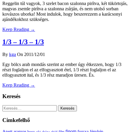
Reggelin túl vagyok, 3 szelet bacon szalonna pirítva, két tükörtojás,
magvas zsemle pirítva a szalonna zsírján, és nem utolsó sorban
kovászos uborka! Most indulok, hogy beszerezzem a karácsonyi
ajándékokhoz szükséges.
Keep Reading →
1/3 – 1/3 – 1/3
By
kga
On 2011/12/01
Egy bölcs arab mondás szerint az ember úgy étkezzen, hogy 1/3
részt foglaljon el az elfogyasztott étel, 1/3 részt foglaljon el az
elfogyasztott ital, és 1/3 rész maradjon üresen. És.
Keep Reading →
Keresés
Keresés:
Cimkefelhő
Anett
finom
furcsa
fénykép
aranyos
busz
film
ciki
drága
ebéd