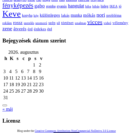
fényképezés
gabo
hangulat
gomba
gyanús
hiba
hibás
hideg
IKEA
jó
Keve
nori
különleges
mókás
munka
probléma
lakás
konyha
kép
vicces
rossz
szép
vélemény
történet
reklám
szerelés
szomorú
tél
unalmas
videó
zene
átverés
érd
érdekes
étel
Bejegyzések dátum szerint
2026. augusztus
h
K
s
c
p
s
v
1
2
3
4
5
6
7
8
9
10
11
12
13
14
15
16
17
18
19
20
21
22
23
24
25
26
27
28
29
30
31
« máj
Licensz
Blog under the
Creative Commons Attribution-NonCommercial-NoDerivs 3.0 License