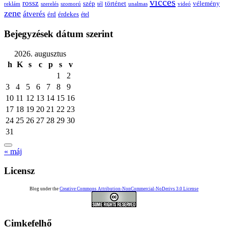
vicces
rossz
szép
vélemény
történet
reklám
szerelés
szomorú
tél
unalmas
videó
zene
átverés
érd
érdekes
étel
Bejegyzések dátum szerint
2026. augusztus
h
K
s
c
p
s
v
1
2
3
4
5
6
7
8
9
10
11
12
13
14
15
16
17
18
19
20
21
22
23
24
25
26
27
28
29
30
31
« máj
Licensz
Blog under the
Creative Commons Attribution-NonCommercial-NoDerivs 3.0 License
Cimkefelhő