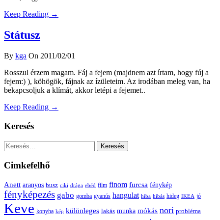
Keep Reading →
Státusz
By
kga
On 2011/02/01
Rosszul érzem magam. Fáj a fejem (majdnem azt írtam, hogy fúj a
fejem:) ), köhögök, fájnak az ízületeim. Az irodában meleg van, ha
bekapcsoljuk a klímát, akkor letépi a fejemet..
Keep Reading →
Keresés
Keresés:
Cimkefelhő
Anett
finom
furcsa
fénykép
aranyos
busz
film
ciki
drága
ebéd
fényképezés
gabo
hangulat
gomba
gyanús
hiba
hibás
hideg
IKEA
jó
Keve
nori
különleges
mókás
munka
probléma
lakás
konyha
kép