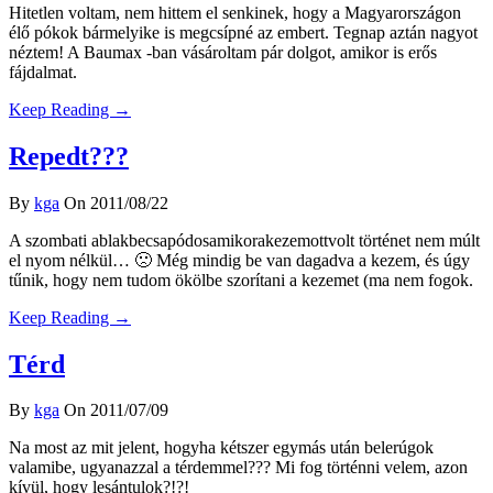
Hitetlen voltam, nem hittem el senkinek, hogy a Magyarországon
élő pókok bármelyike is megcsípné az embert. Tegnap aztán nagyot
néztem! A Baumax -ban vásároltam pár dolgot, amikor is erős
fájdalmat.
Keep Reading →
Repedt???
By
kga
On 2011/08/22
A szombati ablakbecsapódosamikorakezemottvolt történet nem múlt
el nyom nélkül… 🙁 Még mindig be van dagadva a kezem, és úgy
tűnik, hogy nem tudom ökölbe szorítani a kezemet (ma nem fogok.
Keep Reading →
Térd
By
kga
On 2011/07/09
Na most az mit jelent, hogyha kétszer egymás után belerúgok
valamibe, ugyanazzal a térdemmel??? Mi fog történni velem, azon
kívül, hogy lesántulok?!?!