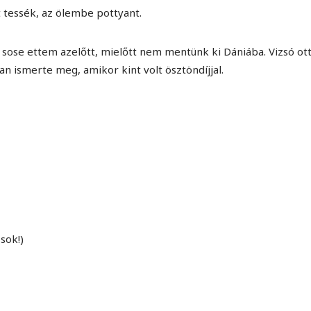
 tessék, az ölembe pottyant.
sose ettem azelőtt, mielőtt nem mentünk ki Dániába. Vizsó ot
n ismerte meg, amikor kint volt ösztöndíjjal.
sok!)