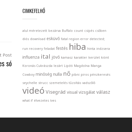
CIMKEFELHŐ
alul méretezett
bezárva
Buffalo
count
csípés
csőben
esküvő
diós
download
fatal region error detected;
hiba
festés
run recovery
feladat
hinta
indzsera
t Post
ital
influenza
jövő
kamasz
karakter
kerület
kiönt
es só
Koronás Cukrászda
lezárt
Lipóti
Magdolna
Manga
nő
minőség nulla
Cowboy
pibni
piros
pénzkeresés
seychelle
strucc
szemetelés
tűzoltás
vadszőlő
videó
Visegrád
válasz
visual
vizsgálat
what if
élvezetes
íves