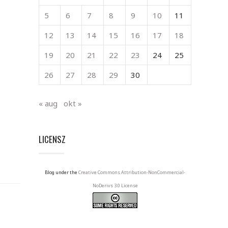
5
6
7
8
9
10
11
12
13
14
15
16
17
18
19
20
21
22
23
24
25
26
27
28
29
30
« aug
okt »
LICENSZ
Blog under the
Creative Commons Attribution-NonCommercial-
NoDerivs 3.0 License