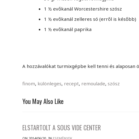
1 ½ evőkanál Worcestershire szósz
1 ½ evőkanál zelleres só (erről is később)
1 ½ evőkanál paprika
A hozzávalókat turmixgépbe kell tenni és alaposan ö
finom
,
különleges
,
recept
,
remoulade
,
szósz
You May Also Like
ELSTARTOLT A SOUS VIDE CENTER
ON 2014/06/20
IN
ESEMÉNYEK