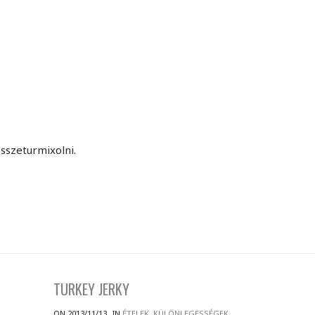
sszeturmixolni.
TURKEY JERKY
ON 2013/11/13
IN
ÉTELEK
,
KÜLÖNLEGESSÉGEK