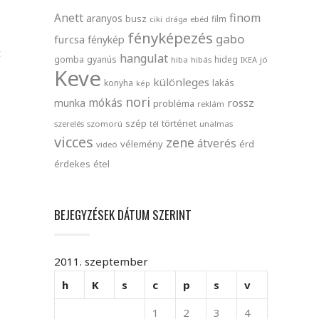
finom
Anett
aranyos
busz
film
ciki
drága
ebéd
fényképezés
gabo
furcsa
fénykép
t
hangulat
gomba
gyanús
hideg
hiba
hibás
IKEA
jó
Keve
különleges
lakás
konyha
kép
nori
mókás
rossz
munka
probléma
reklám
szép
történet
szerelés
szomorú
tél
unalmas
vicces
zene
átverés
vélemény
érd
videó
érdekes
étel
BEJEGYZÉSEK DÁTUM SZERINT
2011. szeptember
h
K
s
c
p
s
v
1
2
3
4