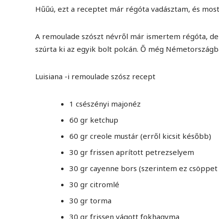
Hűűú, ezt a receptet már régóta vadásztam, és most
A remoulade szószt névről már ismertem régóta, de 
szúrta ki az egyik bolt polcán. Ő még Németországba
Luisiana -i remoulade szósz recept
1 csészényi majonéz
60 gr ketchup
60 gr creole mustár (erről kicsit később)
30 gr frissen aprított petrezselyem
30 gr cayenne bors (szerintem ez csöppet 
30 gr citromlé
30 gr torma
30 gr frissen vágott fokhagyma