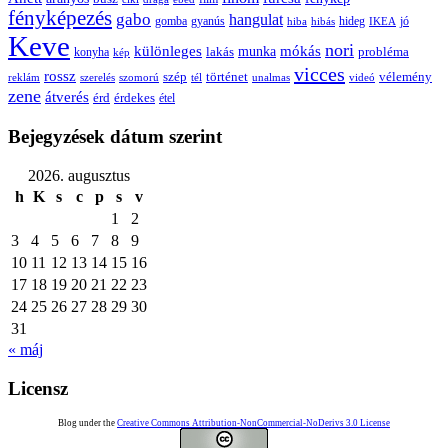
fényképezés
gabo
hangulat
gomba
gyanús
hiba
hibás
hideg
IKEA
jó
Keve
nori
különleges
mókás
munka
probléma
lakás
konyha
kép
vicces
rossz
szép
vélemény
történet
reklám
szerelés
szomorú
tél
unalmas
videó
zene
átverés
érd
érdekes
étel
Bejegyzések dátum szerint
2026. augusztus
h
K
s
c
p
s
v
1
2
3
4
5
6
7
8
9
10
11
12
13
14
15
16
17
18
19
20
21
22
23
24
25
26
27
28
29
30
31
« máj
Licensz
Blog under the
Creative Commons Attribution-NonCommercial-NoDerivs 3.0 License