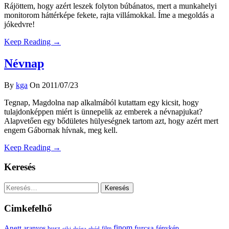
Rájöttem, hogy azért leszek folyton búbánatos, mert a munkahelyi
monitorom háttérképe fekete, rajta villámokkal. Íme a megoldás a
jókedvre!
Keep Reading →
Névnap
By
kga
On 2011/07/23
Tegnap, Magdolna nap alkalmából kutattam egy kicsit, hogy
tulajdonképpen miért is ünnepelik az emberek a névnapjukat?
Alapvetően egy bődületes hülyeségnek tartom azt, hogy azért mert
engem Gábornak hívnak, meg kell.
Keep Reading →
Keresés
Keresés:
Cimkefelhő
Anett
finom
furcsa
fénykép
aranyos
busz
film
ciki
drága
ebéd