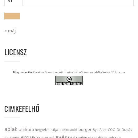
31
« máj
LICENSZ
Blog under the
Creative Commons Attribution-NonCommercial-NoDerivs 3.0 License
CIMKEFELHŐ
ablak
afrikai
burger
a hegyek királya
borkostoló
Bye Alex
COO
Dr Dudás
evés
elmü
egységes
Erika
esernyő
fatal region error detected; run