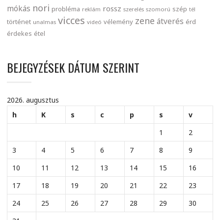
nori
mókás
rossz
probléma
szép
reklám
szerelés
szomorú
tél
vicces
zene
átverés
történet
vélemény
érd
unalmas
videó
érdekes
étel
BEJEGYZÉSEK DÁTUM SZERINT
2026. augusztus
h
K
s
c
p
s
v
1
2
3
4
5
6
7
8
9
10
11
12
13
14
15
16
17
18
19
20
21
22
23
24
25
26
27
28
29
30