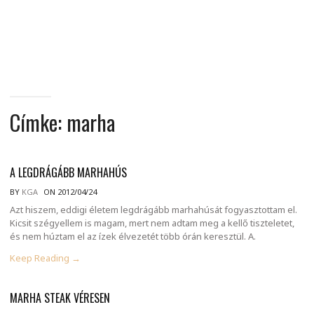
MINDENNAPI
GONDOLATMORZSÁK
Címke:
marha
A LEGDRÁGÁBB MARHAHÚS
BY
KGA
ON 2012/04/24
Azt hiszem, eddigi életem legdrágább marhahúsát fogyasztottam el.
Kicsit szégyellem is magam, mert nem adtam meg a kellő tiszteletet,
és nem húztam el az ízek élvezetét több órán keresztül. A.
Keep Reading →
MARHA STEAK VÉRESEN