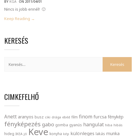
BY
KGA
ON 2011/04/01
Nincs is jobb ennél! 🙂
Keep Reading →
KERESÉS
CIMKEFELHŐ
finom
Anett
furcsa
fénykép
aranyos
busz
film
ciki
drága
ebéd
fényképezés
gabo
hangulat
gomba
gyanús
hiba
hibás
Keve
különleges
munka
lakás
hideg
konyha
IKEA
jó
kép