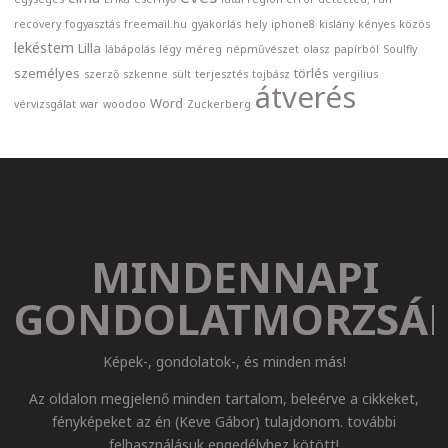
recovery
fogyasztás
freemail.hu
gyakorlás
hely
iphone8
kislány
kényes
közös
lekéstem
Lilla
lábápolás
légy
méreg
népművészet
olasz
papírból
Soulfly
személyes
törlés
szerző
szkenne
sült
terjesztés
tojbász
vergilius
átverés
Word
vérvizsgálat
war
woodoo
Zuckerberg
MINDENNAPI
GONDOLATMORZSÁ
Képek-, gondolatok-, és minden más!
Az oldalon megjelenő minden tartalom, beleérve a cikkeket,
fényképeket az én (Keve Gábor) tulajdonom. további
felhasználásuk engedélyhez kötött!