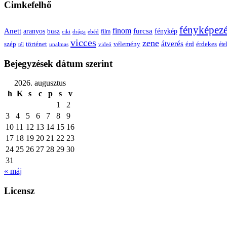
Cimkefelhő
fényképez
Anett
finom
furcsa
fénykép
aranyos
busz
film
ciki
drága
ebéd
vicces
zene
átverés
szép
vélemény
érd
történet
érdekes
étel
tél
unalmas
videó
Bejegyzések dátum szerint
2026. augusztus
h
K
s
c
p
s
v
1
2
3
4
5
6
7
8
9
10
11
12
13
14
15
16
17
18
19
20
21
22
23
24
25
26
27
28
29
30
31
« máj
Licensz