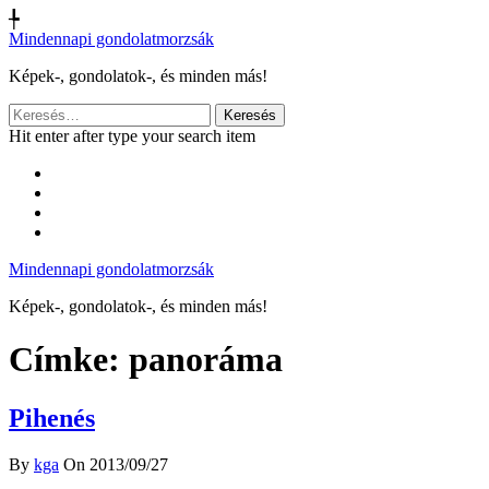
╄
Mindennapi gondolatmorzsák
Képek-, gondolatok-, és minden más!
Keresés:
Hit enter after type your search item
Mindennapi gondolatmorzsák
Képek-, gondolatok-, és minden más!
Címke:
panoráma
Pihenés
By
kga
On 2013/09/27