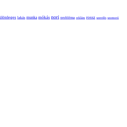
nori
ülönleges
mókás
rossz
munka
probléma
lakás
reklám
szerelés
szomorú