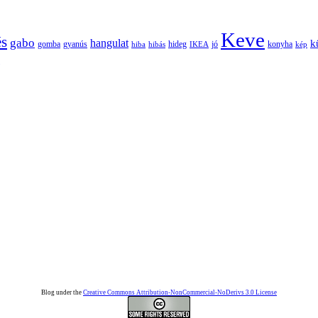
Keve
és
gabo
hangulat
k
gomba
gyanús
hiba
hibás
hideg
IKEA
jó
konyha
kép
Blog under the
Creative Commons Attribution-NonCommercial-NoDerivs 3.0 License