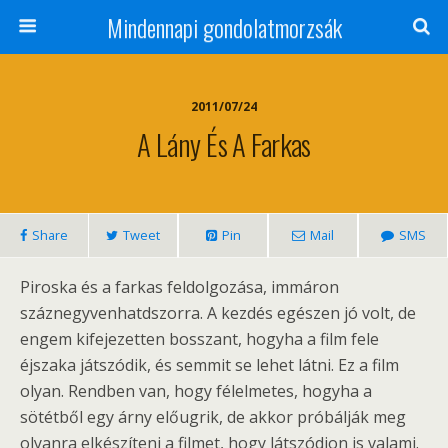
Mindennapi gondolatmorzsák
2011/07/24
A Lány És A Farkas
Share
Tweet
Pin
Mail
SMS
Piroska és a farkas feldolgozása, immáron
száznegyvenhatdszorra. A kezdés egészen jó volt, de
engem kifejezetten bosszant, hogyha a film fele
éjszaka játszódik, és semmit se lehet látni. Ez a film
olyan. Rendben van, hogy félelmetes, hogyha a
sötétből egy árny előugrik, de akkor próbálják meg
olyanra elkészíteni a filmet, hogy látszódjon is valami.