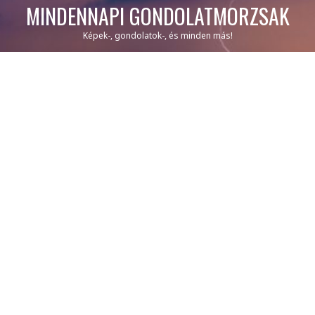
MINDENNAPI GONDOLATMORZSÁK
Képek-, gondolatok-, és minden más!