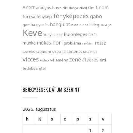
finom
Anett
aranyos
busz
film
ciki
drága
ebéd
fényképezés
gabo
furcsa
fénykép
hangulat
gomba
gyanús
hideg
hiba
hibás
IKEA
jó
Keve
különleges
lakás
konyha
kép
nori
mókás
rossz
munka
probléma
reklám
szép
történet
szerelés
szomorú
tél
unalmas
vicces
zene
átverés
vélemény
érd
videó
érdekes
étel
BEJEGYZÉSEK DÁTUM SZERINT
2026. augusztus
h
K
s
c
p
s
v
1
2