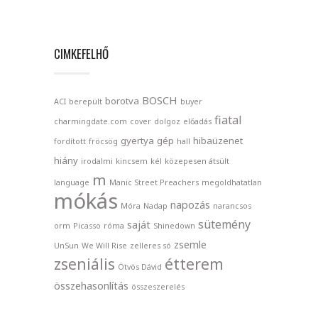
CIMKEFELHŐ
BOSCH
borotva
ACI
berepült
buyer
fiatal
charmingdate.com
cover
dolgoz
előadás
gyertya
gép
hibaüzenet
fordított
fröcsög
hall
hiány
irodalmi
kincsem
kél
közepesen átsült
m
language
Manic Street Preachers
megoldhatatlan
mókás
napozás
Móra
Nadap
narancsos
sütemény
saját
orm
Picasso
róma
Shinedown
zsemle
UnSun
We Will Rise
zelleres só
étterem
zseniális
Ötvös Dávid
összehasonlítás
összeszerelés