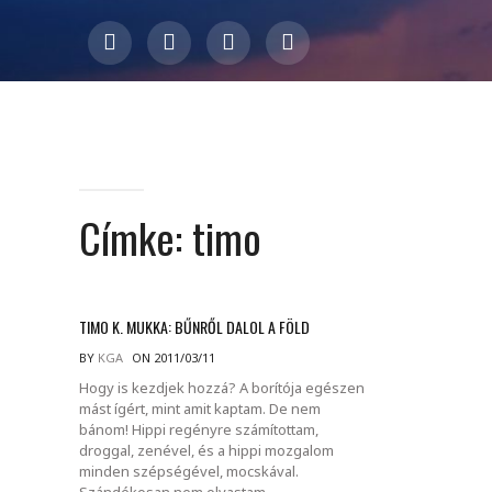
Címke:
timo
TIMO K. MUKKA: BŰNRŐL DALOL A FÖLD
BY
KGA
ON 2011/03/11
Hogy is kezdjek hozzá? A borítója egészen
mást ígért, mint amit kaptam. De nem
bánom! Hippi regényre számítottam,
droggal, zenével, és a hippi mozgalom
minden szépségével, mocskával.
Szándékosan nem olvastam.