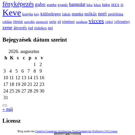
fényképezés
gabo
hangulat
gomba
gyanús
hiba
hibás
hideg
IKEA
jó
Keve
nori
különleges
mókás
munka
probléma
lakás
konyha
kép
vicces
rossz
szép
vélemény
történet
reklám
szerelés
szomorú
tél
unalmas
videó
zene
átverés
érd
érdekes
étel
Bejegyzések dátum szerint
2026. augusztus
h
K
s
c
p
s
v
1
2
3
4
5
6
7
8
9
10
11
12
13
14
15
16
17
18
19
20
21
22
23
24
25
26
27
28
29
30
31
« máj
Licensz
Blog under the
Creative Commons Attribution-NonCommercial-NoDerivs 3.0 License