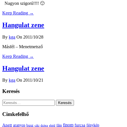
Nagyon szigorú!!!! 🙂
Keep Reading →
Hangulat zene
By
kga
On 2011/10/28
Másfél – Menetmetsző
Keep Reading →
Hangulat zene
By
kga
On 2011/10/21
Keresés
Keresés:
Cimkefelhő
Anett
finom
furcsa
fénykép
aranyos
busz
film
ciki
drága
ebéd