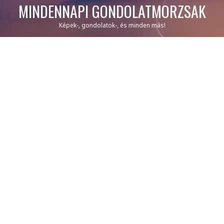
MINDENNAPI GONDOLATMORZSÁK
Képek-, gondolatok-, és minden más!