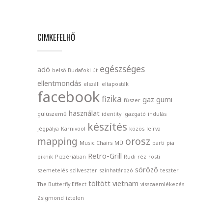
CIMKEFELHŐ
egészséges
adó
belső
Budafoki út
ellentmondás
elszáll
eltaposták
facebook
fizika
gaz
gumi
fűszer
használat
gülüszemű
identity
igazgató
indulás
készítés
jégpálya
Karnivool
közös
leírva
mapping
orosz
Music Chairs
MÜ
parti
pia
Retro-Grill
piknik
Pizzériában
Rudi
réz
rösti
söröző
szemetelés
szilveszter
színhatározó
teszter
töltött
vietnam
The Butterfly Effect
visszaemlékezés
Zsigmond
íztelen