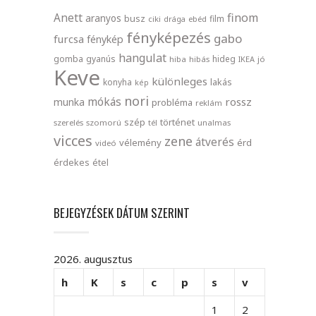
finom
Anett
aranyos
busz
film
ciki
drága
ebéd
fényképezés
gabo
furcsa
fénykép
hangulat
gomba
gyanús
hideg
hiba
hibás
IKEA
jó
Keve
különleges
lakás
konyha
kép
nori
mókás
rossz
munka
probléma
reklám
szép
történet
szerelés
szomorú
tél
unalmas
vicces
zene
átverés
vélemény
érd
videó
érdekes
étel
BEJEGYZÉSEK DÁTUM SZERINT
2026. augusztus
h
K
s
c
p
s
v
1
2