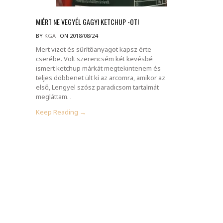
MIÉRT NE VEGYÉL GAGYI KETCHUP -OT!
BY
KGA
ON 2018/08/24
Mert vizet és sürítőanyagot kapsz érte
cserébe. Volt szerencsém két kevésbé
ismert ketchup márkát megtekintenem és
teljes döbbenet ült ki az arcomra, amikor az
első, Lengyel szósz paradicsom tartalmát
megláttam. .
Keep Reading →