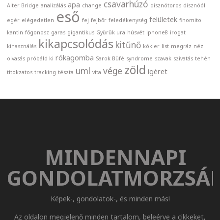
csavarhúzó
apa
Alter Bridge
analizálás
change
disznótoros
disznóól
eső
felületek
egér
elégedetlen
fej
fejbőr
feledékenység
finomito
kantin
főgonosz
garas
gigantikus
Gyűrűk ura
húsvét
iphone8
irogat
kikapcsolódás
kitűnő
kihasználás
kókler
list
megráz
néz
rókagomba
olvasás
próbáld ki
Sarok Büfé
syndrome
szavak
szivatás
tehén
zöld
uml
vége
ígéret
titokzatos
tracking
tészta
vita
MINDENNAPI
GONDOLATMORZSÁ
Képek-, gondolatok-, és minden más!
Az oldalon megjelenő minden tartalom, beleérve a cikkeket,