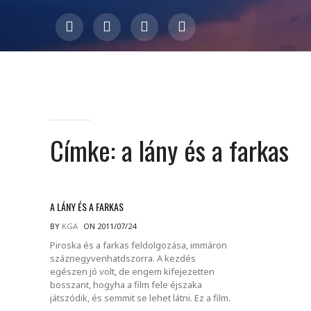
Címke:
a lány és a farkas
A LÁNY ÉS A FARKAS
BY
KGA
ON 2011/07/24
Piroska és a farkas feldolgozása, immáron
száznegyvenhatdszorra. A kezdés
egészen jó volt, de engem kifejezetten
bosszant, hogyha a film fele éjszaka
játszódik, és semmit se lehet látni. Ez a film.