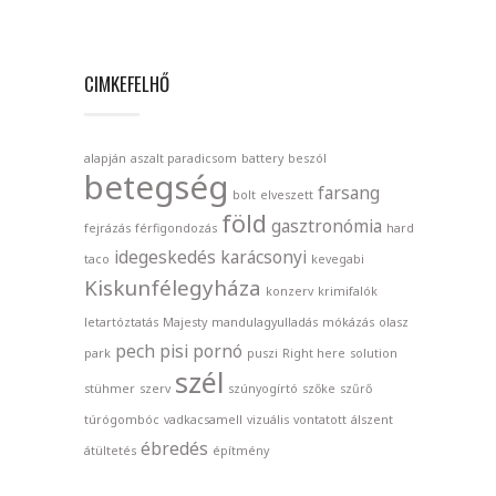
CIMKEFELHŐ
alapján
aszalt paradicsom
battery
beszól
betegség
farsang
bolt
elveszett
föld
gasztronómia
fejrázás
férfigondozás
hard
idegeskedés
karácsonyi
taco
kevegabi
Kiskunfélegyháza
konzerv
krimifalók
letartóztatás
Majesty
mandulagyulladás
mókázás
olasz
pech
pisi
pornó
park
puszi
Right here
solution
szél
stühmer
szerv
szúnyogírtó
szőke
szűrő
túrógombóc
vadkacsamell
vizuális
vontatott
álszent
ébredés
átültetés
építmény