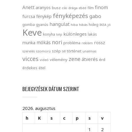
finom
Anett
aranyos
busz
film
ciki
drága
ebéd
fényképezés
gabo
furcsa
fénykép
hangulat
gomba
gyanús
hideg
hiba
hibás
IKEA
jó
Keve
különleges
lakás
konyha
kép
nori
mókás
rossz
munka
probléma
reklám
szép
történet
szerelés
szomorú
tél
unalmas
vicces
zene
átverés
vélemény
érd
videó
érdekes
étel
BEJEGYZÉSEK DÁTUM SZERINT
2026. augusztus
h
K
s
c
p
s
v
1
2