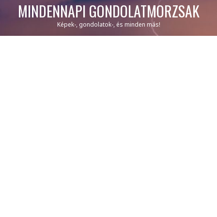
MINDENNAPI GONDOLATMORZSÁK
Képek-, gondolatok-, és minden más!