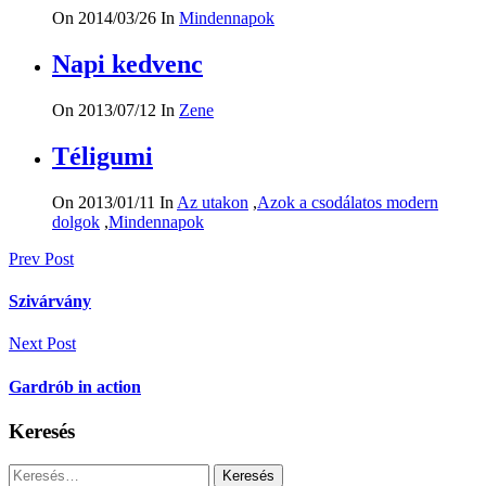
On 2014/03/26
In
Mindennapok
Napi kedvenc
On 2013/07/12
In
Zene
Téligumi
On 2013/01/11
In
Az utakon
,
Azok a csodálatos modern
dolgok
,
Mindennapok
Bejegyzés
Prev Post
navigáció
Szivárvány
Next Post
Gardrób in action
Keresés
Keresés: