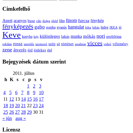
Cimkefelhő
Anett
finom
furcsa
fénykép
aranyos
busz
film
ciki
drága
ebéd
fényképezés
gabo
hangulat
gomba
gyanús
hiba
hibás
hideg
IKEA
jó
Keve
nori
különleges
mókás
munka
probléma
lakás
konyha
kép
vicces
rossz
szép
vélemény
történet
reklám
szerelés
szomorú
tél
unalmas
videó
zene
átverés
érd
érdekes
étel
Bejegyzések dátum szerint
2011. július
h
K
s
c
p
s
v
1
2
3
4
5
6
7
8
9
10
11
12
13
14
15
16
17
18
19
20
21
22
23
24
25
26
27
28
29
30
31
« jún
aug »
Licensz