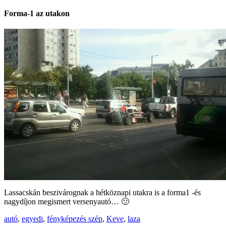
Forma-1 az utakon
Lassacskán beszivárognak a hétköznapi utakra is a forma1 -és
nagydíjon megismert versenyautó… 🙂
autó
,
egyedi
,
fényképezés szép
,
Keve
,
laza