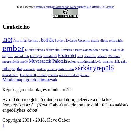
Blog under the
Creative Commons Attribution-NonCommercial-NoDerivs 3.0 License
Cimkefelhő
.net
boríték
Ava Inferi
belváros
buttlers
ByCode
Coronita
deallx
diétás
eltávolítás
ember
feladat
feleves
felügyelet
fűnyírás
gasztrokommando.postr.hu
gyakorlás
közterület
haj
Illés
indeplorati
kerregés
krimifalók
lelet
leszarom
látszani
Mechina
Művészetek Palotája
megrendelés
mellé
palota
paradicsomlekvár
piramis játék
ritka
sárkányrepülő
ruha
sapka
scammer
seqhilo
sokat is
szitkozódás
takarítónéni
The Butterfly Effect
viaszos
www.caffedrottya.com
Mindennapi gondolatmorzsák
Képek-, gondolatok-, és minden más!
Az oldalon megjelenő minden tartalom, beleérve a cikkeket,
fényképeket az én (Keve Gábor) tulajdonom. további felhasználásuk
engedélyhez kötött!
Copyright 2001 - 2018, Keve Gábor
↑