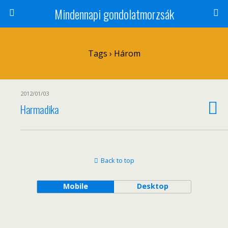
Mindennapi gondolatmorzsák
Tags › Három
2012/01/03
Harmadika
Back to top
Mobile
Desktop