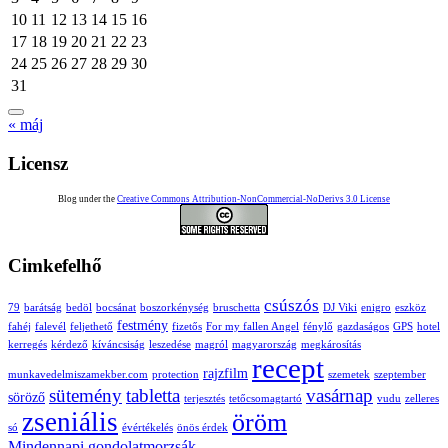
10
11
12
13
14
15
16
17
18
19
20
21
22
23
24
25
26
27
28
29
30
31
« máj
Licensz
Blog under the
Creative Commons Attribution-NonCommercial-NoDerivs 3.0 License
Cimkefelhő
csúszós
79
barátság
bedöl
bocsánat
boszorkénység
bruschetta
DJ Viki
enigro
eszköz
festmény
fahéj
falevél
feljethető
fizetős
For my fallen Angel
fénylő
gazdaságos
GPS
hotel
kerregés
kérdező
kíváncsiság
leszedése
magról
magyarország
megkárosítás
recept
rajzfilm
munkavedelmiszamekber.com
protection
szemetek
szeptember
sütemény
tabletta
vasárnap
söröző
terjesztés
tetőcsomagtartó
vudu
zelleres
zseniális
öröm
só
évértékelés
önös érdek
Mindennapi gondolatmorzsák