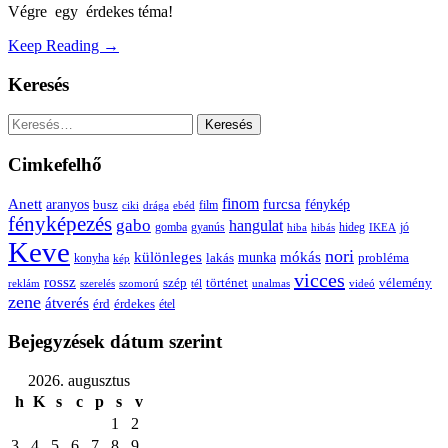
Végre egy érdekes téma!
Keep Reading →
Keresés
Keresés:
Cimkefelhő
Anett
finom
furcsa
fénykép
aranyos
busz
film
ciki
drága
ebéd
fényképezés
gabo
hangulat
gomba
gyanús
hiba
hibás
hideg
IKEA
jó
Keve
nori
különleges
mókás
munka
probléma
lakás
konyha
kép
vicces
rossz
szép
vélemény
történet
reklám
szerelés
szomorú
tél
unalmas
videó
zene
átverés
érd
érdekes
étel
Bejegyzések dátum szerint
2026. augusztus
h
K
s
c
p
s
v
1
2
3
4
5
6
7
8
9