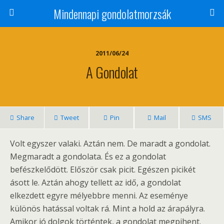
Mindennapi gondolatmorzsák
2011/06/24
A Gondolat
Share
Tweet
Pin
Mail
SMS
Volt egyszer valaki. Aztán nem. De maradt a gondolat.
Megmaradt a gondolata. És ez a gondolat
befészkelődött. Először csak picit. Egészen picikét
ásott le. Aztán ahogy tellett az idő, a gondolat
elkezdett egyre mélyebbre menni. Az eseménye
különös hatással voltak rá. Mint a hold az árapályra.
Amikor jó dolgok történtek, a gondolat megpihent.