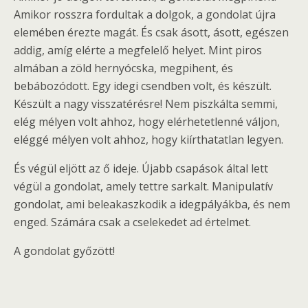
Amikor rosszra fordultak a dolgok, a gondolat újra
elemében érezte magát. És csak ásott, ásott, egészen
addig, amíg elérte a megfelelő helyet. Mint piros
almában a zöld hernyócska, megpihent, és
bebábozódott. Egy idegi csendben volt, és készült.
Készült a nagy visszatérésre! Nem piszkálta semmi,
elég mélyen volt ahhoz, hogy elérhetetlenné váljon,
eléggé mélyen volt ahhoz, hogy kiírthatatlan legyen.
És végül eljött az ő ideje. Újabb csapások által lett
végül a gondolat, amely tettre sarkalt. Manipulatív
gondolat, ami beleakaszkodik a idegpályákba, és nem
enged. Számára csak a cselekedet ad értelmet.
A gondolat győzött!