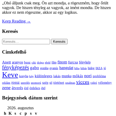
„Ohó álljunk csak meg. Ön azt mondja, a rögeszmém, hogy őrült
vagyok. De hiszen tényleg az vagyok, az imént mondta. De hiszen
akkor ez nem rögeszme, akkor az egy logikus.
Keep Reading →
Keresés
Keresés:
Cimkefelhő
Anett
finom
furcsa
fénykép
aranyos
busz
film
ciki
drága
ebéd
fényképezés
gabo
hangulat
gomba
gyanús
hiba
hibás
hideg
IKEA
jó
Keve
nori
különleges
mókás
munka
probléma
lakás
konyha
kép
vicces
rossz
szép
vélemény
történet
reklám
szerelés
szomorú
tél
unalmas
videó
zene
átverés
érd
érdekes
étel
Bejegyzések dátum szerint
2026. augusztus
h
K
s
c
p
s
v