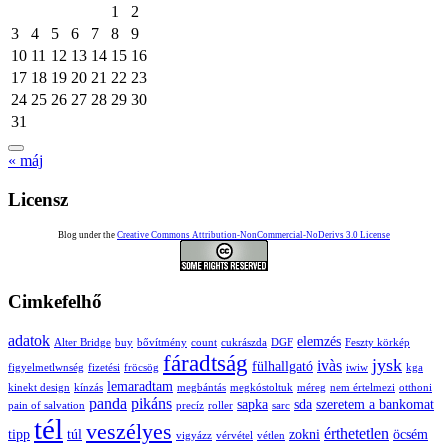
1
2
3
4
5
6
7
8
9
10
11
12
13
14
15
16
17
18
19
20
21
22
23
24
25
26
27
28
29
30
31
« máj
Licensz
Blog under the
Creative Commons Attribution-NonCommercial-NoDerivs 3.0 License
Cimkefelhő
adatok
elemzés
Alter Bridge
buy
bővítmény
count
cukrászda
DGF
Feszty körkép
fáradtság
jysk
ivàs
fülhallgató
figyelmetlwnség
fizetési
fröcsög
iwiw
kga
lemaradtam
kinekt design
kínzás
megbántás
megkóstoltuk
méreg
nem értelmezi
otthoni
panda
pikáns
sapka
sda
szeretem a bankomat
pain of salvation
precíz
roller
sarc
tél
veszélyes
érthetetlen
tipp
túl
zokni
öcsém
vigyázz
vérvétel
vétlen