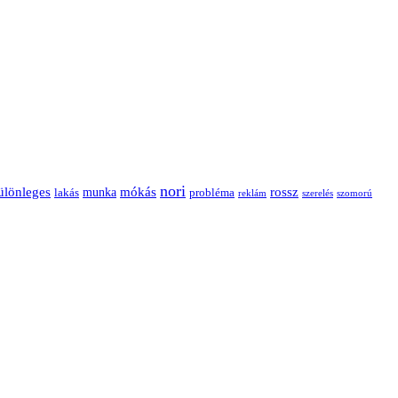
nori
ülönleges
mókás
rossz
munka
probléma
lakás
reklám
szerelés
szomorú