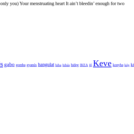
 only you) Your menstruating heart It ain’t bleedin’ enough for two
Keve
és
gabo
hangulat
k
gomba
gyanús
hiba
hibás
hideg
IKEA
jó
konyha
kép