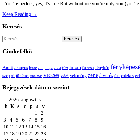
You’re perfect, yes, it’s true But without me you’re only you (you’re
Keep Reading →
Keresés
Keresés:
Cimkefelhő
fényképez
Anett
finom
furcsa
fénykép
aranyos
busz
film
ciki
drága
ebéd
vicces
zene
átverés
szép
vélemény
érd
történet
érdekes
étel
tél
unalmas
videó
Bejegyzések dátum szerint
2026. augusztus
h
K
s
c
p
s
v
1
2
3
4
5
6
7
8
9
10
11
12
13
14
15
16
17
18
19
20
21
22
23