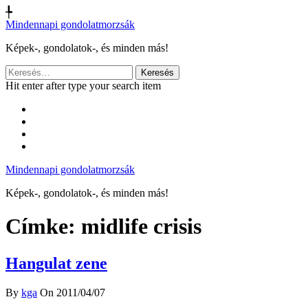
╄
Mindennapi gondolatmorzsák
Képek-, gondolatok-, és minden más!
Keresés:
Hit enter after type your search item
Mindennapi gondolatmorzsák
Képek-, gondolatok-, és minden más!
Címke:
midlife crisis
Hangulat zene
By
kga
On 2011/04/07