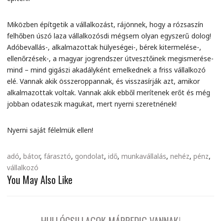
Miközben építgetik a vállalkozást, rájönnek, hogy a rózsaszín
felhőben úszó laza vállalkozósdi mégsem olyan egyszerű dolog!
Adóbevallás-, alkalmazottak hülyeségei-, bérek kitermelése-,
ellenőrzések-, a magyar jogrendszer útvesztőinek megismerése-
mind – mind gigászi akadályként emelkednek a friss vállalkozó
elé. Vannak akik összeroppannak, és visszasírják azt, amikor
alkalmazottak voltak. Vannak akik ebből merítenek erőt és még
jobban odateszik magukat, mert nyerni szeretnének!
Nyerni saját félelmük ellen!
adó
,
bátor
,
fárasztó
,
gondolat
,
idő
,
munkavállalás
,
nehéz
,
pénz
,
vállalkozó
You May Also Like