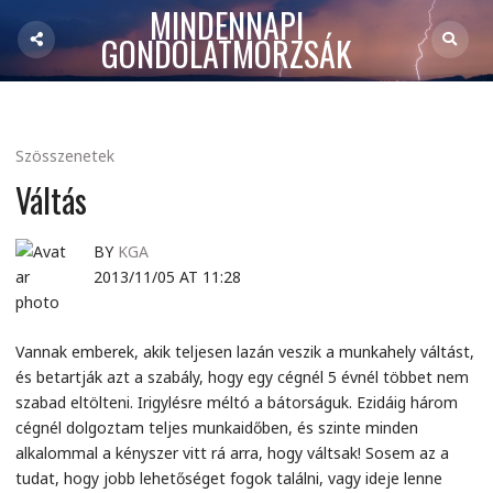
MINDENNAPI
GONDOLATMORZSÁK
Szösszenetek
Váltás
BY
KGA
2013/11/05 AT 11:28
Vannak emberek, akik teljesen lazán veszik a munkahely váltást,
és betartják azt a szabály, hogy egy cégnél 5 évnél többet nem
szabad eltölteni. Irigylésre méltó a bátorságuk. Ezidáig három
cégnél dolgoztam teljes munkaidőben, és szinte minden
alkalommal a kényszer vitt rá arra, hogy váltsak! Sosem az a
tudat, hogy jobb lehetőséget fogok találni, vagy ideje lenne