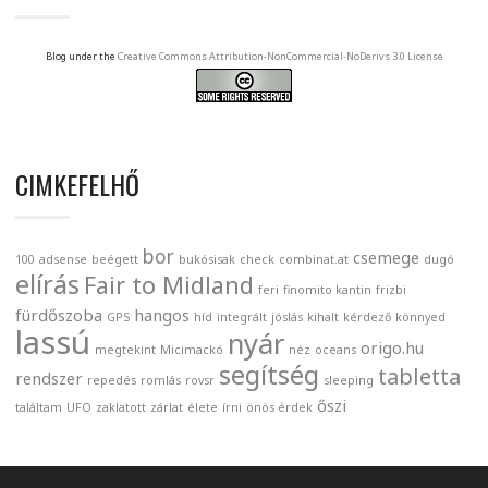
Blog under the
Creative Commons Attribution-NonCommercial-NoDerivs 3.0 License
CIMKEFELHŐ
bor
csemege
100
adsense
beégett
bukósisak
check
combinat.at
dugó
elírás
Fair to Midland
feri
finomito kantin
frizbi
fürdőszoba
hangos
GPS
híd
integrált
jóslás
kihalt
kérdező
könnyed
lassú
nyár
origo.hu
megtekint
Micimackó
néz
oceans
segítség
tabletta
rendszer
repedés
romlás
rovsr
sleeping
őszi
találtam
UFO
zaklatott
zárlat
élete
írni
önös érdek