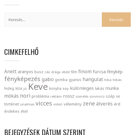
CIMKEFELHŐ
finom
Anett
furcsa
fénykép
aranyos
busz
film
ciki
drága
ebéd
fényképezés
gabo
hangulat
gomba
gyanús
hiba
hibás
Keve
különleges
munka
lakás
hideg
konyha
IKEA
jó
kép
nori
mókás
rossz
probléma
szép
reklám
szerelés
szomorú
tél
vicces
zene
átverés
történet
vélemény
érd
unalmas
videó
érdekes
étel
BEJEGYZÉSEK DÁTUM SZERINT