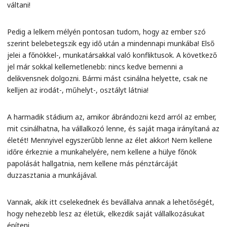
váltani!
Pedig a lelkem mélyén pontosan tudom, hogy az ember szó
szerint belebetegszik egy idő után a mindennapi munkába! Első
jelei a főnökkel-, munkatársakkal való konfliktusok. A következő
jel már sokkal kellemetlenebb: nincs kedve bemenni a
delikvensnek dolgozni. Bármi mást csinálna helyette, csak ne
kelljen az irodát-, műhelyt-, osztályt látnia!
A harmadik stádium az, amikor ábrándozni kezd arról az ember,
mit csinálhatna, ha vállalkozó lenne, és saját maga irányítaná az
életét! Mennyivel egyszerűbb lenne az élet akkor! Nem kellene
időre érkeznie a munkahelyére, nem kellene a hülye főnök
papolását hallgatnia, nem kellene más pénztárcáját
duzzasztania a munkájával.
Vannak, akik itt cselekednek és bevállalva annak a lehetőségét,
hogy nehezebb lesz az életük, elkezdik saját vállalkozásukat
építeni.