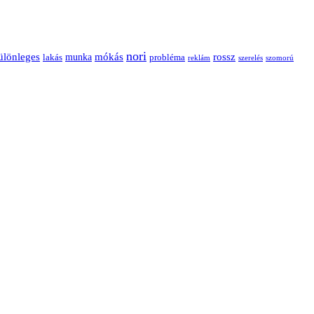
nori
ülönleges
mókás
rossz
munka
probléma
lakás
reklám
szerelés
szomorú