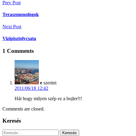
Bejegyzés
Prev Post
navigáció
Teraszmonológok
Next Post
Vizipisztolycsata
1
Comments
e
szerint:
2011/06/18 12:42
Hát hogy milyen szép ez a bojler!!!
Comments are closed.
Keresés
Keresés: