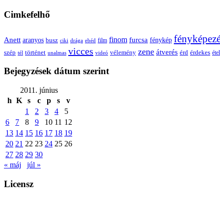
Cimkefelhő
fényképez
Anett
finom
furcsa
fénykép
aranyos
busz
film
ciki
drága
ebéd
vicces
zene
átverés
szép
vélemény
érd
történet
érdekes
étel
tél
unalmas
videó
Bejegyzések dátum szerint
2011. június
h
K
s
c
p
s
v
1
2
3
4
5
6
7
8
9
10
11
12
13
14
15
16
17
18
19
20
21
22
23
24
25
26
27
28
29
30
« máj
júl »
Licensz