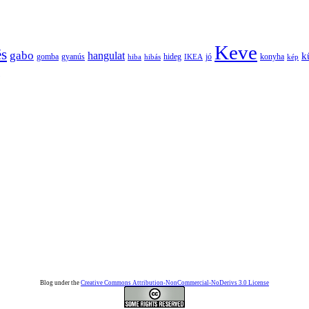
Keve
és
gabo
hangulat
k
gomba
gyanús
hiba
hibás
hideg
IKEA
jó
konyha
kép
Blog under the
Creative Commons Attribution-NonCommercial-NoDerivs 3.0 License