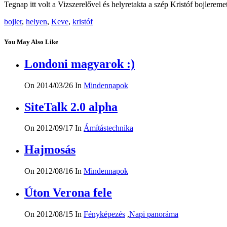
Tegnap itt volt a Vizszerelővel és helyretakta a szép Kristóf bojlereme
bojler
,
helyen
,
Keve
,
kristóf
You May Also Like
Londoni magyarok :)
On 2014/03/26
In
Mindennapok
SiteTalk 2.0 alpha
On 2012/09/17
In
Ámítástechnika
Hajmosás
On 2012/08/16
In
Mindennapok
Úton Verona fele
On 2012/08/15
In
Fényképezés
,
Napi panoráma