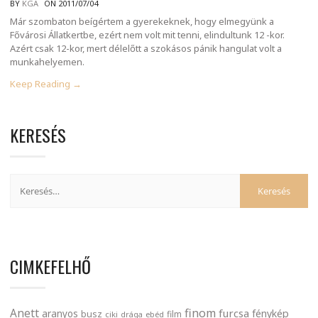
BY
KGA
ON 2011/07/04
Már szombaton beígértem a gyerekeknek, hogy elmegyünk a
Fővárosi Állatkertbe, ezért nem volt mit tenni, elindultunk 12 -kor.
Azért csak 12-kor, mert délelőtt a szokásos pánik hangulat volt a
munkahelyemen.
Keep Reading →
KERESÉS
CIMKEFELHŐ
finom
Anett
furcsa
fénykép
aranyos
busz
film
ciki
drága
ebéd