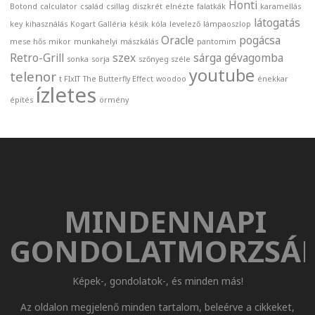
Honti
Botond
calculator
család
csillag
diszkrét
elnézte
falatkák
karamellás
látogatás
key
kihasználás
Kogart Galléria
késik
kóla
levelező
lámpaoszlop
Oracle
pogácsa
mese hős
mikor
munkahelyi
mászkálás
pantomim
Retro-Grill
szex
sárga gévagomba
sonka
sorja
szőnyeg széle
youtube
telenor
t FIxIT
The Butterfly Effect
woodoo
énekkar
ízletes
építés
örmény
MINDENNAPI
GONDOLATMORZSÁ
Képek-, gondolatok-, és minden más!
Az oldalon megjelenő minden tartalom, beleérve a cikkeket,