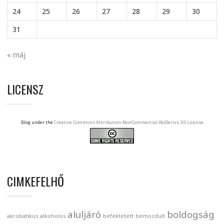
24
25
26
27
28
29
30
31
« máj
LICENSZ
Blog under the
Creative Commons Attribution-NonCommercial-NoDerivs 3.0 License
CIMKEFELHŐ
aluljáró
boldogság
akrobatikus
alkoholos
befektetett
bemozdult