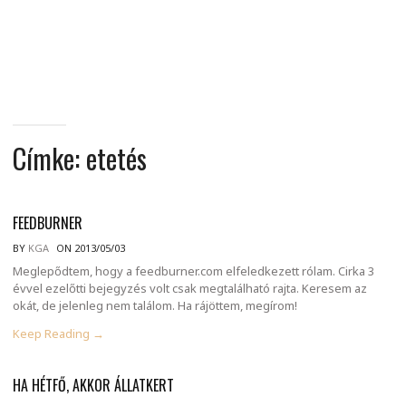
MINDENNAPI
GONDOLATMORZSÁK
Címke:
etetés
FEEDBURNER
BY
KGA
ON 2013/05/03
Meglepődtem, hogy a feedburner.com elfeledkezett rólam. Cirka 3
évvel ezelőtti bejegyzés volt csak megtalálható rajta. Keresem az
okát, de jelenleg nem találom. Ha rájöttem, megírom!
Keep Reading →
HA HÉTFŐ, AKKOR ÁLLATKERT