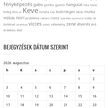
fényképezés
gabo
hangulat
gomba
gyanús
hiba
hibás
Keve
különleges
munka
lakás
hideg
konyha
IKEA
jó
kép
nori
mókás
rossz
probléma
szép
reklám
szerelés
szomorú
tél
vicces
zene
átverés
történet
vélemény
érd
unalmas
videó
érdekes
étel
BEJEGYZÉSEK DÁTUM SZERINT
2026. augusztus
h
K
s
c
p
s
v
1
2
3
4
5
6
7
8
9
10
11
12
13
14
15
16
17
18
19
20
21
22
23