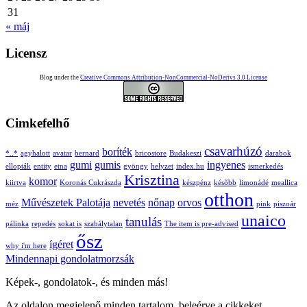
31
« máj
Licensz
Blog under the
Creative Commons Attribution-NonCommercial-NoDerivs 3.0 License
Cimkefelhő
csavarhúzó
boríték
*..*
agyhalott
avatar
bernard
bricostore
Budakeszi
darabok
gumi
gumis
ingyenes
ellopták
entity
etna
gyöngy
helyzet
index.hu
ismerkedés
Krisztina
komor
kiirtva
Koronás Cukrászda
készpénz
később
limonádé
meallica
otthon
Művészetek Palotája
nevetés
nőnap
orvos
méz
pink
piszoár
unaico
tanulás
pálinka
repedés
sokat is
szabálytalan
The item is pre-advised
ősz
ígéret
why i'm here
Mindennapi gondolatmorzsák
Képek-, gondolatok-, és minden más!
Az oldalon megjelenő minden tartalom, beleérve a cikkeket,