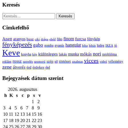
Keresés
Keresés:
Cimkefelhő
Anett
finom
furcsa
fénykép
aranyos
busz
film
ciki
drága
ebéd
fényképezés
gabo
hangulat
gomba
gyanús
hiba
hibás
hideg
IKEA
jó
Keve
nori
különleges
mókás
munka
probléma
lakás
konyha
kép
vicces
rossz
szép
vélemény
történet
reklám
szerelés
szomorú
tél
unalmas
videó
zene
átverés
érd
érdekes
étel
Bejegyzések dátum szerint
2026. augusztus
h
K
s
c
p
s
v
1
2
3
4
5
6
7
8
9
10
11
12
13
14
15
16
17
18
19
20
21
22
23
24
25
26
27
28
29
30