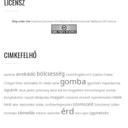
LICENSZ
Blog under the
Creative Commons Attribution-NonCommercial-NoDerivs 3.0 License
CIMKEFELHŐ
bölcsesség
avokádó
asztma
centrifugális erő
Csatlós Csaba
gomba
Czégel Ditta
definiálás
Dr Halál
etna
gyűrődés
hiperkarma
ispánk
ittuk
javító
jelenség
kara
karnis
kegyetlen
keresztespók
kiirtva
magam
retek
konyhabútor
lopott
lábápolás
minaret
mosott
nyomkövetés
szomszéd
ront
sale
statisztika
szikla
szoftverfejlesztés
Széchenyi
szőke
érd
támadás
ügyintézés
torlódás
tököm
vadszőlő
íves
újév