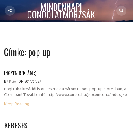
MINDENNAPI
GONDOLATMORZSÁK
Címke:
pop-up
INGYEN REKLÁM ;)
BY
KGA
ON 2011/04/27
Bogi ruha kreációi is ott lesznek a három napos pop-up store -ban, a
Coin -ban! További infó: http://www.coin.co.hu/jspcoincohu/index.jsp
Keep Reading →
KERESÉS