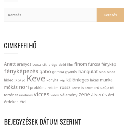
CIMKEFELHŐ
finom
Anett
furcsa
fénykép
aranyos
busz
film
ciki
drága
ebéd
fényképezés
gabo
hangulat
gomba
gyanús
hiba
hibás
Keve
különleges
munka
lakás
hideg
konyha
IKEA
jó
kép
nori
mókás
rossz
probléma
szép
reklám
szerelés
szomorú
tél
vicces
zene
átverés
történet
vélemény
érd
unalmas
videó
érdekes
étel
BEJEGYZÉSEK DÁTUM SZERINT