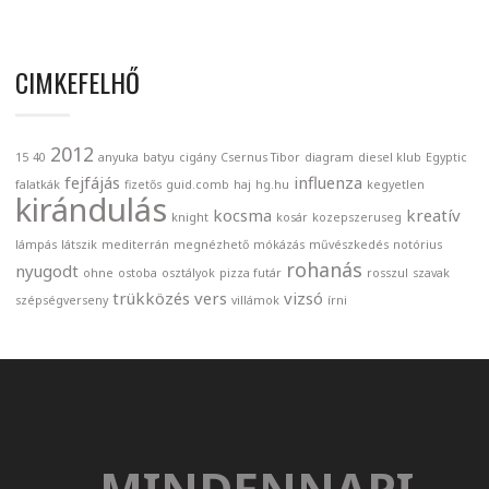
CIMKEFELHŐ
2012
15
40
anyuka
batyu
cigány
Csernus Tibor
diagram
diesel klub
Egyptic
fejfájás
influenza
falatkák
fizetős
guid.comb
haj
hg.hu
kegyetlen
kirándulás
kocsma
kreatív
knight
kosár
kozepszeruseg
lámpás
látszik
mediterrán
megnézhető
mókázás
művészkedés
notórius
rohanás
nyugodt
ohne
ostoba
osztályok
pizza futár
rosszul
szavak
trükközés
vers
vizsó
szépségverseny
villámok
írni
MINDENNAPI