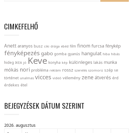
CIMKEFELHŐ
finom
Anett
furcsa
fénykép
aranyos
busz
film
ciki
drága
ebéd
fényképezés
gabo
hangulat
gomba
gyanús
hiba
hibás
Keve
különleges
munka
lakás
hideg
konyha
IKEA
jó
kép
nori
mókás
rossz
probléma
szép
reklám
szerelés
szomorú
tél
vicces
zene
átverés
történet
vélemény
érd
unalmas
videó
érdekes
étel
BEJEGYZÉSEK DÁTUM SZERINT
2026. augusztus