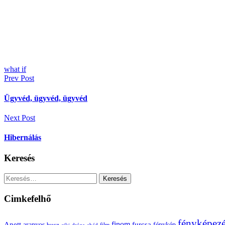
what if
Bejegyzés
Prev Post
navigáció
Ügyvéd, ügyvéd, ügyvéd
Next Post
Hibernálás
Keresés
Keresés:
Cimkefelhő
fényképez
Anett
finom
furcsa
fénykép
aranyos
busz
film
ciki
drága
ebéd