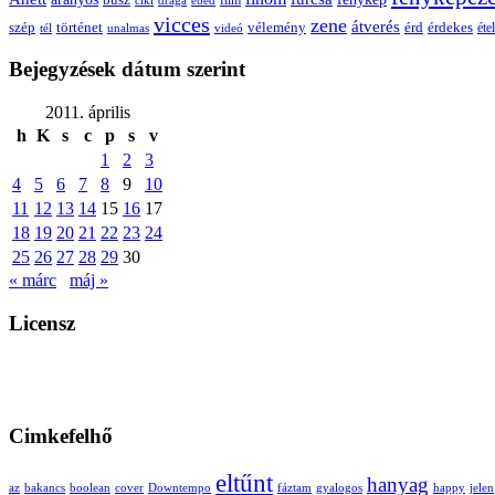
vicces
zene
átverés
szép
vélemény
érd
történet
érdekes
étel
tél
unalmas
videó
Bejegyzések dátum szerint
2011. április
h
K
s
c
p
s
v
1
2
3
4
5
6
7
8
9
10
11
12
13
14
15
16
17
18
19
20
21
22
23
24
25
26
27
28
29
30
« márc
máj »
Licensz
Cimkefelhő
eltűnt
hanyag
az
bakancs
boolean
cover
Downtempo
fáztam
gyalogos
happy
jelen