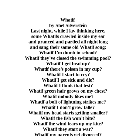
Whatif
by Shel Silverstein
Last night, while I lay thinking here,
some Whatifs crawled inside my ear
and pranced and partied all night long
and sang their same old Whatif song:
Whatif I’m dumb in school?
Whatif they’ve closed the swimming pool?
Whatif I get beat up?
Whatif there’s poison in my cup?
Whatif I start to cry?
Whatif I get sick and die?
Whatif I flunk that test?
Whatif green hair grows on my chest?
Whatif nobody likes me?
Whatif a bolt of lightning strikes me?
Whatif I don’t grow talle?
Whatif my head starts getting smaller?
Whatif the fish won’t bite?
Whatif the wind tears up my kite?
Whatif they start a war?
Whatif my parents get divorced?