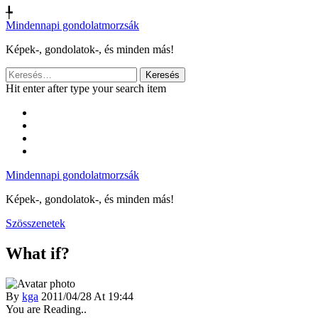
╄
Mindennapi gondolatmorzsák
Képek-, gondolatok-, és minden más!
Keresés:
Hit enter after type your search item
Mindennapi gondolatmorzsák
Képek-, gondolatok-, és minden más!
Szösszenetek
What if?
By
kga
2011/04/28 At 19:44
You are Reading..