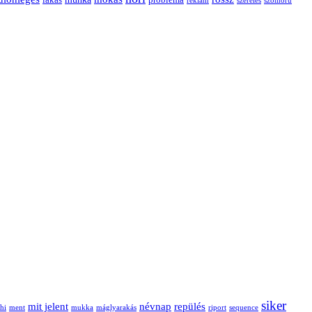
siker
mit jelent
névnap
repülés
hi
ment
mukka
máglyarakás
riport
sequence