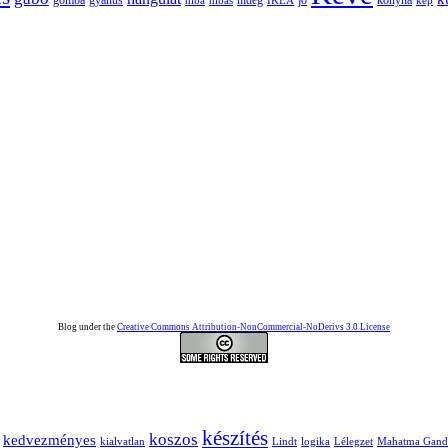
hideg
konyha
kép
Blog under the
Creative Commons Attribution-NonCommercial-NoDerivs 3.0 License
készítés
koszos
kedvezményes
kialvatlan
Lindt
logika
Lélegzet
Mahatma Gand