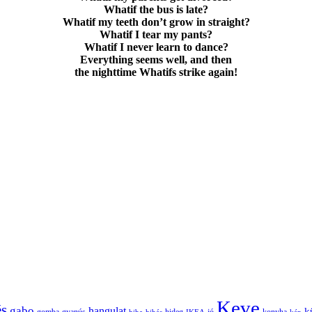
Whatif the bus is late?
Whatif my teeth don’t grow in straight?
Whatif I tear my pants?
Whatif I never learn to dance?
Everything seems well, and then
the nighttime Whatifs strike again!
Keve
és
gabo
hangulat
k
gomba
gyanús
hiba
hibás
IKEA
jó