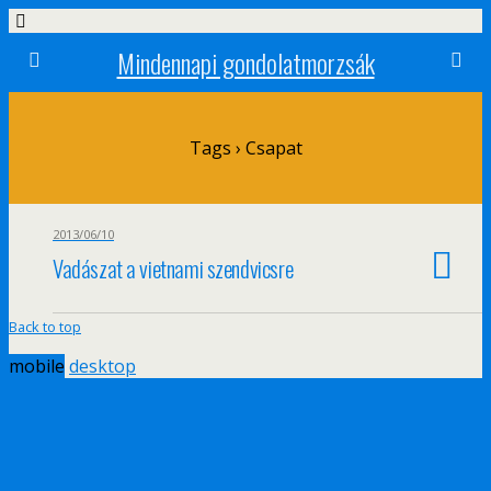
Mindennapi gondolatmorzsák
Tags › Csapat
2013/06/10
Vadászat a vietnami szendvicsre
Back to top
mobile
desktop