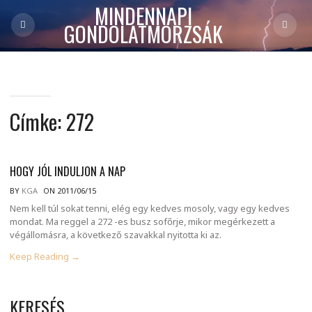
MINDENNAPI
GONDOLATMORZSÁK
Címke:
272
HOGY JÓL INDULJON A NAP
BY
KGA
ON 2011/06/15
Nem kell túl sokat tenni, elég egy kedves mosoly, vagy egy kedves
mondat. Ma reggel a 272 -es busz sofőrje, mikor megérkezett a
végállomásra, a következő szavakkal nyitotta ki az.
Keep Reading →
KERESÉS