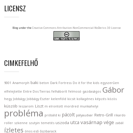
LICENSZ
Blog under the
Creative Commons Attribution-NonCommercial-NoDerivs 3.0 License
CIMKEFELHŐ
baki
9001
Anamorph
beton
Dark Fortress
Do it for the kids
egyszerűen
Gábor
elfelejtette
Entre Dos Tierras
felháborít
felmosó
gazdaságos
hegy
Jobbágy
Jobbágy Eszter
kelenföld
kicsit
kollagénes
képzés
közös
küszöb
Liszt
leszarom
m elrontott
mordred
munkahelyi
probléma
pácolt
Retro-Grill
próbáld ki
pályaudvar
rikardo
vasárnap
utca
vége
uszoda
roller
szkenne
szutyin
temetés
zabál
ízletes
ónos eső
őszibarack