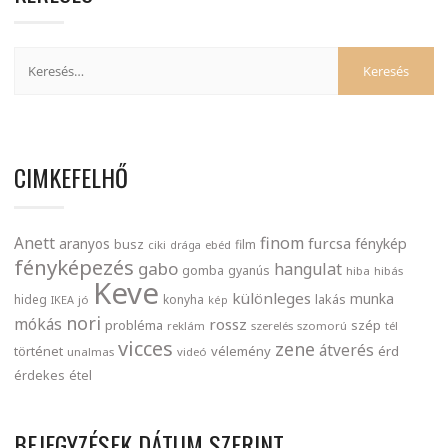
CIMKEFELHŐ
finom
Anett
furcsa
fénykép
aranyos
busz
film
ciki
drága
ebéd
fényképezés
gabo
hangulat
gomba
gyanús
hiba
hibás
Keve
különleges
munka
lakás
hideg
konyha
IKEA
jó
kép
nori
mókás
rossz
probléma
szép
reklám
szerelés
szomorú
tél
vicces
zene
átverés
történet
vélemény
érd
unalmas
videó
érdekes
étel
BEJEGYZÉSEK DÁTUM SZERINT