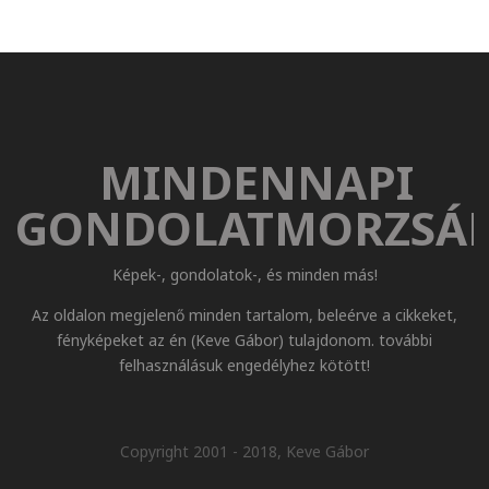
MINDENNAPI
GONDOLATMORZSÁ
Képek-, gondolatok-, és minden más!
Az oldalon megjelenő minden tartalom, beleérve a cikkeket,
fényképeket az én (Keve Gábor) tulajdonom. további
felhasználásuk engedélyhez kötött!
Copyright 2001 - 2018, Keve Gábor