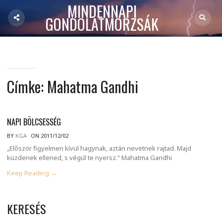
MINDENNAPI
GONDOLATMORZSÁK
Címke:
Mahatma Gandhi
NAPI BÖLCSESSÉG
BY
KGA
ON 2011/12/02
„Először figyelmen kívül hagynak, aztán nevetnek rajtad. Majd
küzdenek ellened, s végül te nyersz.” Mahatma Gandhi
Keep Reading →
KERESÉS