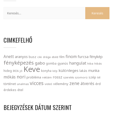
CIMKEFELHŐ
finom
Anett
furcsa
fénykép
aranyos
busz
film
ciki
drága
ebéd
fényképezés
gabo
hangulat
gomba
gyanús
hiba
hibás
Keve
különleges
munka
lakás
hideg
konyha
IKEA
jó
kép
nori
mókás
rossz
probléma
szép
reklám
szerelés
szomorú
tél
vicces
zene
átverés
történet
vélemény
érd
unalmas
videó
érdekes
étel
BEJEGYZÉSEK DÁTUM SZERINT