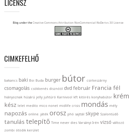
LICENSZ
Blog under the
Creative Commons Attribution-NonCommercial-NoDerivs 3.0 License
CIMKEFELHŐ
bútor
baki
burger
bakancs
Boi
Buda
csirkeszárny
Francia
fél
csomagolás
dvd
február
csökkenés
disznóól
krém
hiányoznak
húsárú
jelly
juhtúró
Karnivool
kft
kitörés
konyhabútor
mondás
kész
lelet
medito
mico nonet
midlife crisis
mély
orosz
napozás
skype
online. játék
phó
sajttál
Szalontüdő
telepítő
tanulás
vizsó
Time never dies
Varsányi Irén
változó
zombi
ötödik kerület