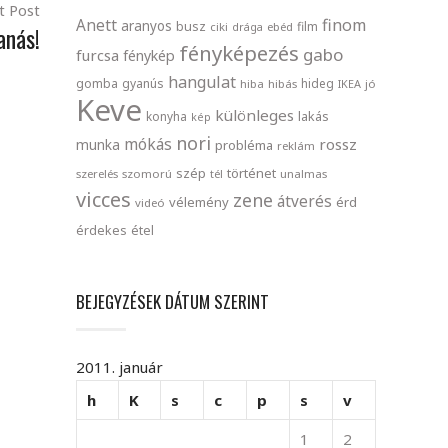
t Post
finom
Anett
aranyos
busz
film
ciki
drága
ebéd
anás!
fényképezés
gabo
furcsa
fénykép
hangulat
gomba
gyanús
hideg
hiba
hibás
IKEA
jó
Keve
különleges
lakás
konyha
kép
nori
mókás
rossz
munka
probléma
reklám
szép
történet
szerelés
szomorú
tél
unalmas
vicces
zene
átverés
vélemény
érd
videó
érdekes
étel
BEJEGYZÉSEK DÁTUM SZERINT
2011. január
h
K
s
c
p
s
v
1
2