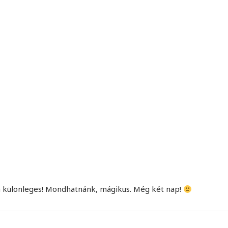
MINDENNAPI GONDOLATMORZSÁK
Képek-, gondolatok-, és minden más!
ma különleges! Mondhatnánk, mágikus. Még két nap!