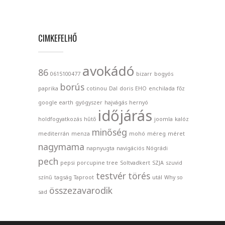
CIMKEFELHŐ
avokádó
86
0615100477
bizarr
bogyós
borús
paprika
cotinou
Dal
doris
EHO
enchilada
főz
google earth
gyógyszer
hajvágás
hernyó
időjárás
holdfogyatkozás
hűtő
joomla
kalóz
minőség
mediterrán
menza
mohó
méreg
méret
nagymama
napnyugta
navigációs
Nógrádi
pech
pepsi
porcupine tree
Soltvadkert
SZJA
szuvid
testvér
törés
színű
tagság
Taproot
utál
Why so
összezavarodik
sad