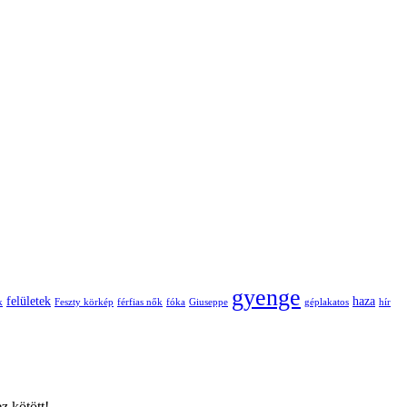
gyenge
felületek
haza
k
Feszty körkép
férfias nők
fóka
Giuseppe
géplakatos
hír
z kötött!