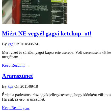
Miért NE vegyél gagyi ketchup -ot!
By
kga
On 2018/08/24
Mert vizet és sürítőanyagot kapsz érte cserébe. Volt szerencsém két k
megláttam. .
Keep Reading →
Áramszünet
By
kga
On 2011/09/18
Érden a parkvárosi rész egyik jellegzetessége, hogy időnként villamos
Ha esik az eső, áramszünet.
Keep Reading →