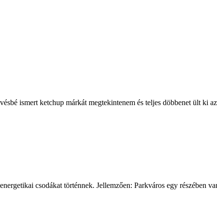
evésbé ismert ketchup márkát megtekintenem és teljes döbbenet ült ki a
energetikai csodákat történnek. Jellemzően: Parkváros egy részében van