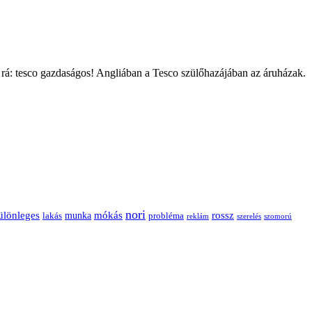
rá: tesco gazdaságos! Angliában a Tesco szülőhazájában az áruházak.
nori
ülönleges
mókás
rossz
munka
probléma
lakás
reklám
szerelés
szomorú