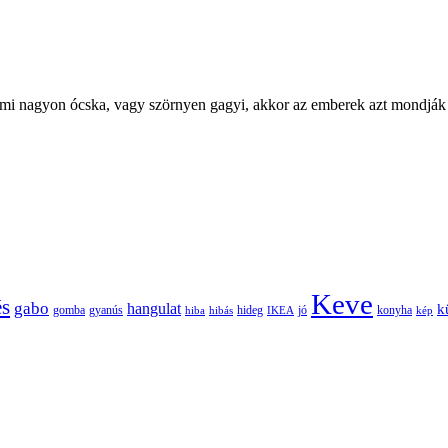
lami nagyon ócska, vagy szörnyen gagyi, akkor az emberek azt mondják 
Keve
és
gabo
hangulat
k
gomba
gyanús
hiba
hibás
hideg
IKEA
jó
konyha
kép