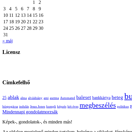
1
2
3
4
5
6
7
8
9
10
11
12
13
14
15
16
17
18
19
20
21
22
23
24
25
26
27
28
29
30
31
« máj
Licensz
Cimkefelhő
b
ablak
baleset
beteg
25
bankkártya
alma
alváshiány
ami
asztma
Automated
megbeszélés
r
húspogácsa
indulás
Jesus Jones
kumpli
képzés
két éves
politikus
Mindennapi gondolatmorzsák
Képek-, gondolatok-, és minden más!
Az oldalon megjelenő minden tartalom, beleérve a cikkeket, fényképe