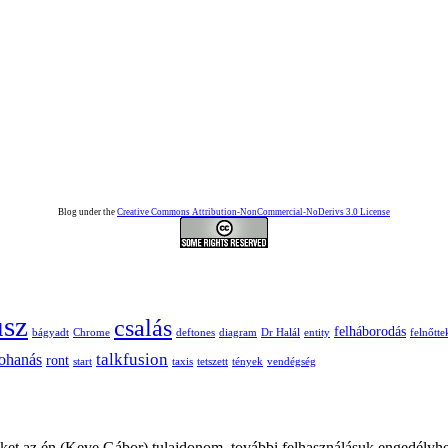
Blog under the
Creative Commons Attribution-NonCommercial-NoDerivs 3.0 License
usz
csalás
felháborodás
bágyadt
Chrome
deftones
diagram
Dr Halál
entity
felnőtte
talkfusion
ohanás
ront
start
taxis
tetszett
tények
vendégség
ket az én (Keve Gábor) tulajdonom. további felhasználásuk engedélyhe