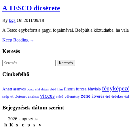
A TESCO dicsérete
By
kga
On 2011/09/18
A Tesco egybeforrt a gagyi fogalmával. Beépült a köztudatba, ha va
Keep Reading →
Keresés
Keresés:
Cimkefelhő
fényképez
Anett
finom
furcsa
fénykép
aranyos
busz
film
ciki
drága
ebéd
vicces
zene
átverés
szép
vélemény
érd
történet
érdekes
étel
tél
unalmas
videó
Bejegyzések dátum szerint
2026. augusztus
h
K
s
c
p
s
v