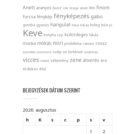
finom
Anett
aranyos
busz
film
ciki
drága
ebéd
fényképezés
gabo
furcsa
fénykép
hangulat
gomba
gyanús
hideg
hiba
hibás
IKEA
jó
Keve
különleges
lakás
konyha
kép
nori
mókás
rossz
munka
probléma
reklám
szép
történet
szerelés
szomorú
tél
unalmas
vicces
zene
átverés
vélemény
érd
videó
érdekes
étel
BEJEGYZÉSEK DÁTUM SZERINT
2026. augusztus
h
K
s
c
p
s
v
1
2