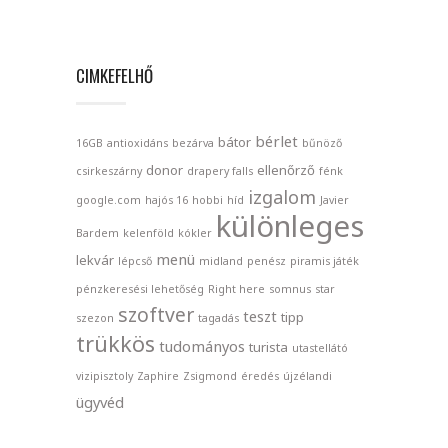
CIMKEFELHŐ
bérlet
bátor
16GB
antioxidáns
bezárva
bűnöző
donor
ellenőrző
csirkeszárny
drapery falls
fénk
izgalom
google.com
hajós 16
hobbi
híd
Javier
különleges
Bardem
kelenföld
kókler
menü
lekvár
lépcső
midland
penész
piramis játék
pénzkeresési lehetőség
Right here
somnus
star
szoftver
teszt
tipp
szezon
tagadás
trükkös
tudományos
turista
utastellátó
vizipisztoly
Zaphire
Zsigmond
éredés
újzélandi
ügyvéd