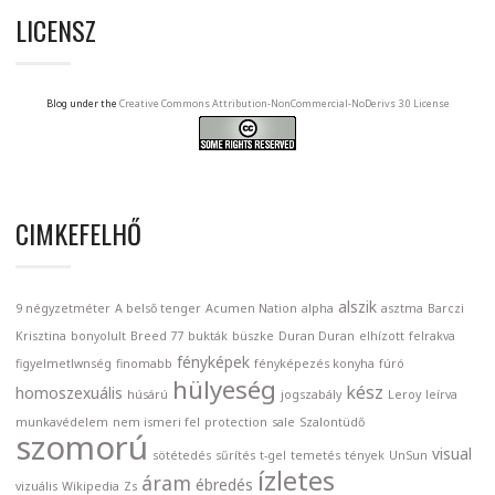
LICENSZ
Blog under the
Creative Commons Attribution-NonCommercial-NoDerivs 3.0 License
CIMKEFELHŐ
alszik
9 négyzetméter
A belső tenger
Acumen Nation
alpha
asztma
Barczi
Krisztina
bonyolult
Breed 77
bukták
büszke
Duran Duran
elhízott
felrakva
fényképek
figyelmetlwnség
finomabb
fényképezés konyha
fúró
hülyeség
kész
homoszexuális
húsárú
jogszabály
Leroy
leírva
munkavédelem
nem ismeri fel
protection
sale
Szalontüdő
szomorú
visual
sötétedés
sűrítés
t-gel
temetés
tények
UnSun
ízletes
áram
ébredés
vizuális
Wikipedia
Zs