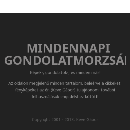
MINDENNAPI
GONDOLATMORZSÁ
Képek-, gondolatok-, és minden más!
Az oldalon megjelenő minden tartalom, beleérve a cikkeket,
fényképeket az én (Keve Gábor) tulajdonom. további
felhasználásuk engedélyhez kötött!
Copyright 2001 - 2018, Keve Gábor