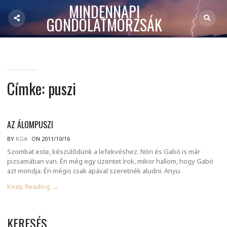
MINDENNAPI
GONDOLATMORZSÁK
Címke:
puszi
AZ ÁLOMPUSZI
BY
KGA
ON 2011/10/16
Szombat este, készülődünk a lefekvéshez. Nóri és Gabó is már
pizsamában van. Én még egy üzentet írok, mikor hallom, hogy Gabó
azt mondja: Én mégis csak apával szeretnék aludni. Anyu.
Keep Reading →
KERESÉS