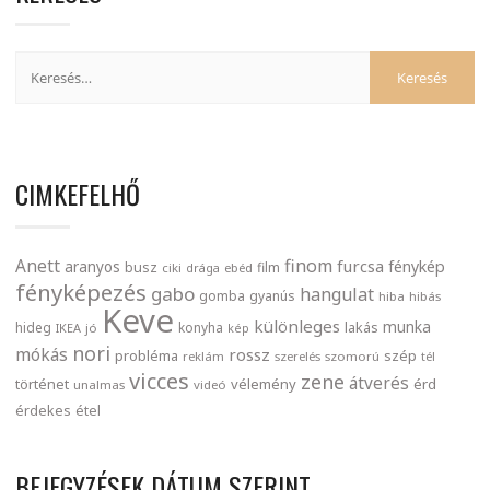
CIMKEFELHŐ
finom
Anett
furcsa
fénykép
aranyos
busz
film
ciki
drága
ebéd
fényképezés
gabo
hangulat
gomba
gyanús
hiba
hibás
Keve
különleges
munka
lakás
hideg
konyha
IKEA
jó
kép
nori
mókás
rossz
probléma
szép
reklám
szerelés
szomorú
tél
vicces
zene
átverés
történet
vélemény
érd
unalmas
videó
érdekes
étel
BEJEGYZÉSEK DÁTUM SZERINT