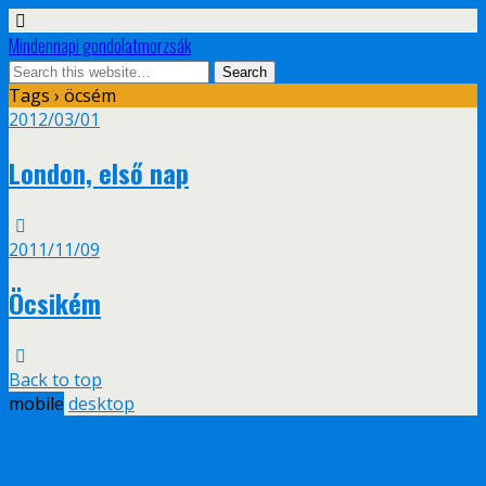
Mindennapi gondolatmorzsák
Tags › öcsém
2012/03/01
London, első nap
2011/11/09
Öcsikém
Back to top
mobile
desktop