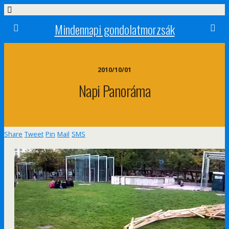
Mindennapi gondolatmorzsák
2010/10/01
Napi Panoráma
Share
Tweet
Pin
Mail
SMS