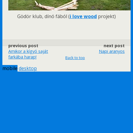
Gödör klub, dínó fából (
i love wood
projekt)
previous post
next post
Amikor a kígyó saját
Napi aranyos
farkába harap!
Back to top
mobile
desktop