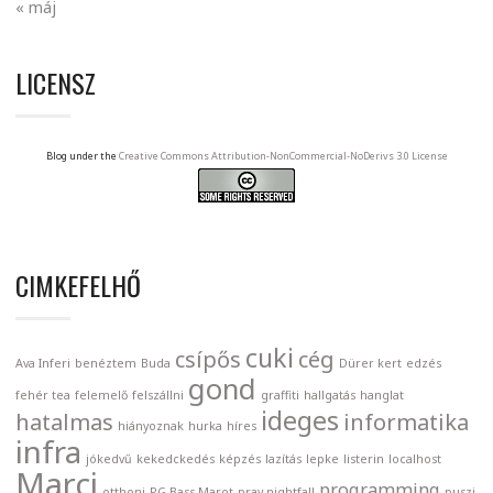
« máj
LICENSZ
Blog under the
Creative Commons Attribution-NonCommercial-NoDerivs 3.0 License
CIMKEFELHŐ
cuki
csípős
cég
Ava Inferi
benéztem
Buda
Dürer kert
edzés
gond
fehér tea
felemelő
felszállni
graffiti
hallgatás
hanglat
ideges
hatalmas
informatika
hiányoznak
hurka
híres
infra
jókedvű
kekedckedés
képzés
lazítás
lepke
listerin
localhost
Marci
programming
otthoni
PG Bass Marot
pray nightfall
puszi