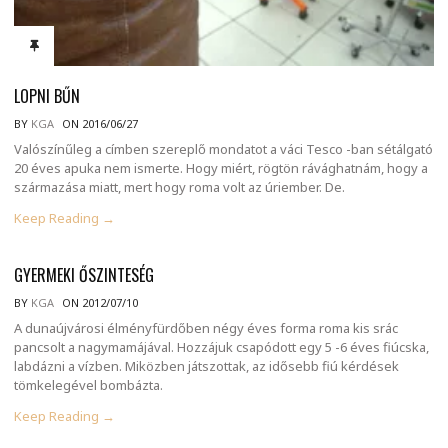
LOPNI BŰN
BY
KGA
ON 2016/06/27
Valószínűleg a címben szereplő mondatot a váci Tesco -ban sétálgató
20 éves apuka nem ismerte. Hogy miért, rögtön rávághatnám, hogy a
származása miatt, mert hogy roma volt az úriember. De.
Keep Reading →
GYERMEKI ŐSZINTESÉG
BY
KGA
ON 2012/07/10
A dunaújvárosi élményfürdőben négy éves forma roma kis srác
pancsolt a nagymamájával. Hozzájuk csapódott egy 5 -6 éves fiúcska,
labdázni a vízben. Miközben játszottak, az idősebb fiú kérdések
tömkelegével bombázta.
Keep Reading →