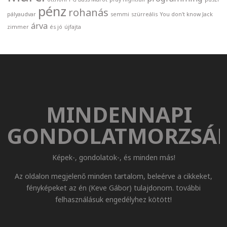
pénz
rohanás
pályaudvar
semmi
szürreális
You don't know Jack
árva
zimmer
és jó
újfajta
MINDENNAPI
GONDOLATMORZSÁ
Képek-, gondolatok-, és minden más!
Az oldalon megjelenő minden tartalom, beleérve a cikkeket,
fényképeket az én (Keve Gábor) tulajdonom. további
felhasználásuk engedélyhez kötött!