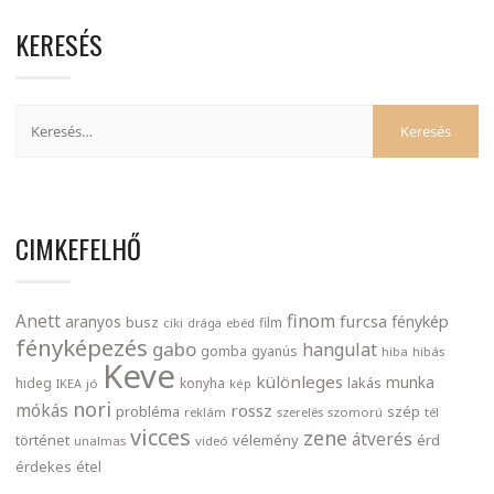
KERESÉS
CIMKEFELHŐ
finom
Anett
furcsa
fénykép
aranyos
busz
film
ciki
drága
ebéd
fényképezés
gabo
hangulat
gomba
gyanús
hiba
hibás
Keve
különleges
munka
lakás
hideg
konyha
IKEA
jó
kép
nori
mókás
rossz
probléma
szép
reklám
szerelés
szomorú
tél
vicces
zene
átverés
történet
vélemény
érd
unalmas
videó
érdekes
étel