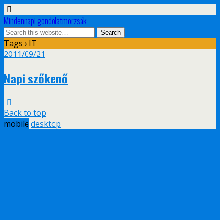
Mindennapi gondolatmorzsák
Tags › IT
2011/09/21
Napi szőkenő
Back to top
mobile
desktop